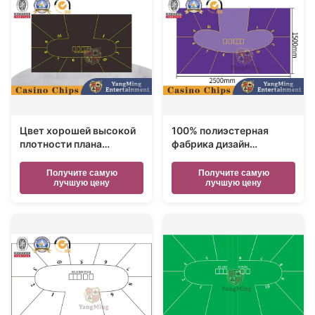
Цвет хорошей высокой
100% полиэстерная
плотности плана
фабрика дизайн
таблицы казино
настройка настройка
гибкости черный с
стола для бакара для 7
Получите самую
Получите самую
логотипом кроны
лучшую цену
игроков
лучшую цену