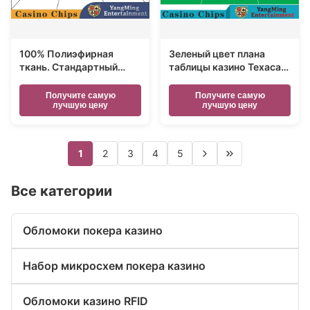
100% Полиэфирная
Зеленый цвет плана
ткань. Стандартный
таблицы казино Техаса
расклад покерного
Holdem стандартный с
стола. Расклад
тканью 100% полиэстер
Получите самую
Получите самую
овального стола для
лучшую цену
лучшую цену
Техасского Холдема - 10
игроков. Синий цвет.
1
2
3
4
5
Все категории
Обломоки покера казино
Набор микросхем покера казино
Обломоки казино RFID