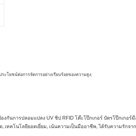
บ
ประโยชน์ต่อการจัดการอย่างเรียบร้อยของความสูง;
้องกันการปลอมแปลง UV ชิป RFID โต๊ะโป๊กเกอร์ บัตรโป๊กเกอร์มือ
 เทคโนโลยียอดเยี่ยม, เน้นความเป็นมืออาชีพ, ได้รับความรักจากล