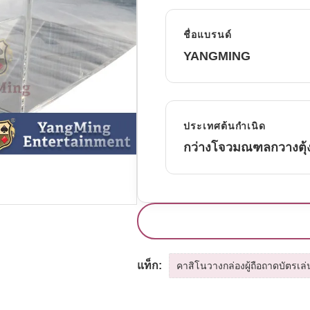
ชื่อแบรนด์
YANGMING
ประเทศต้นกำเนิด
กว่างโจวมณฑลกวางตุ้
แท็ก:
คาสิโนวางกล่องผู้ถือถาดบัตรเล่น