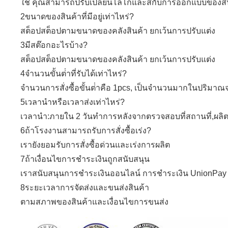
ใช่ คุณสามารถปรับเปลี่ยนโลโก้และสีกับการออกแบบของสิ
2ขนาดของสินค้าที่มีอยู่เท่าไหร่?
สต็อปสต็อปตามขนาดของคลังสินค้า ยกเว้นการปรับแต่ง
3มีสต๊อกอะไรบ้าง?
สต็อปสต็อปตามขนาดของคลังสินค้า ยกเว้นการปรับแต่ง
4จํานวนขั้นต่ําที่รับได้เท่าไหร่?
จํานวนการสั่งซื้อขั้นต่ําคือ 1pcs, เป็นจํานวนมากในปริมาณจะ
5เวลานําหรือเวลาส่งเท่าไหร่?
เวลานํา:ภายใน 2 วันทําการหลังจากตรวจสอบที่สถานที่,ผลิ
6ถ้าโรงงานสามารถรับการสั่งซื้อเร่ง?
เรายังยอมรับการสั่งซื้อด่วนและเร่งการผลิต
7ถ้าเงื่อนไขการชําระเงินถูกสนับสนุน
เราสนับสนุนการชําระเงินออนไลน์ การชําระเงิน UnionP
8ระยะเวลาการจัดส่งและขนส่งสินค้า
ตามสภาพของสินค้าและเงื่อนไขการขนส่ง