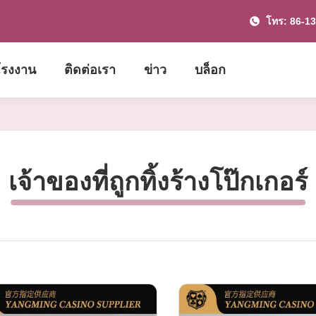
โทร: 86-1
์โรงงาน
ติดต่อเรา
ข่าว
บล็อก
เจ้าของที่ถูกทิ้งร้างโป๊กเกอร์