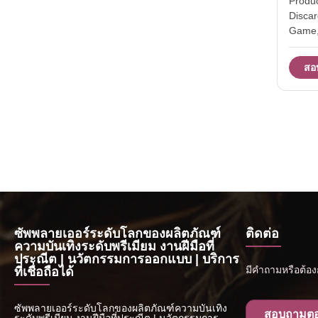
Produc
Discar
Game, 
Produc
yet st
สอ
transp
card b
differ
thermo
ซัพพลายเออร์ระดับโลกของผลิตภัณฑ์
ติดต่อ
ความบันเทิงระดับพรีเมียม งานฝีมือที่
ประณีต | นวัตกรรมการออกแบบ | บริการ
มีคำถามหรือต้อ
ที่เชื่อถือได้
ซัพพลายเออร์ระดับโลกของผลิตภัณฑ์ความบันเทิง
สอบถามตอ