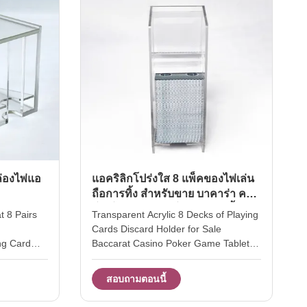
ล่องไพ่แอ
แอคริลิกโปร่งใส 8 แพ็คของไพ่เล่น
ถือการทิ้ง สําหรับขาย บาคาร่า คาสิ
โน โป๊กเกอร์ เกมโต๊ะ ถือการทิ้ง
t 8 Pairs
Transparent Acrylic 8 Decks of Playing
Cards Discard Holder for Sale
ng Card
Baccarat Casino Poker Game Tabletop
 Item Name
Discard Holder Made of imported high-
 Card Box
quality transparent acrylic material, it is
สอบถามตอนนี้
d Playing
crystal clear and shiny. The internal
9mm
structure is designed to accommodate