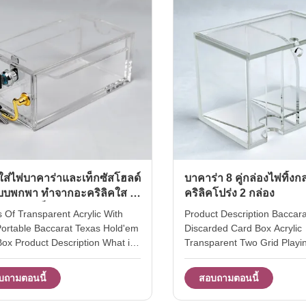
ใส่ไพ่บาคาร่าและเท็กซัสโฮลด์
บาคาร่า 8 คู่กล่องไพ่ทิ้งก
แบบพกพา ทำจากอะคริลิคใส 8
คริลิคโปร่ง 2 กล่อง
ร้อมกุญแจล็อค
s Of Transparent Acrylic With
Product Description Baccara
ortable Baccarat Texas Hold'em
Discarded Card Box Acrylic
ox​ Product Description What is
Transparent Two Grid Playi
rpose of the Card Sending Box?
Box Product Specifications
or placing and organizing cards
Baccarat 8 Pairs Discarded
บถามตอนนี้
สอบถามตอนนี้
d games such as baccarat, Texas
Acrylic Transparent Two Gri
m and more, it can neatly store
Card Box Size 170*115*10