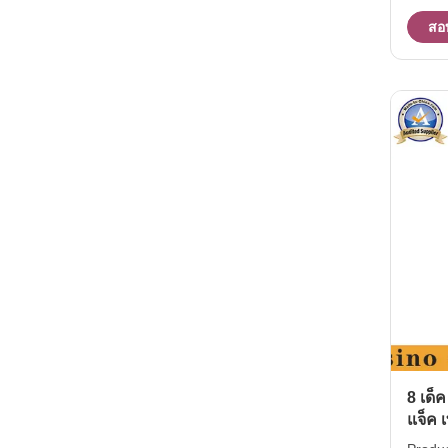
of met
สอ
capaci
decks 
casino
baccar
8 เด็ค
แจ็ค เ