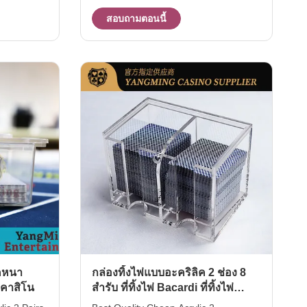
colors
box for baccarat, Texas and other
สอบถามตอนนี้
re of
poker games, support wide and bridge
s, and are
use. Choose fully transparent
ioning cards
thickened high-quality acrylic material,
increased ...
ิคหนา
กล่องทิ้งไพ่แบบอะคริลิค 2 ช่อง 8
ะคาสิโน
สำรับ ที่ทิ้งไพ่ Bacardi ที่ทิ้งไพ่
โป๊กเกอร์คาสิโน