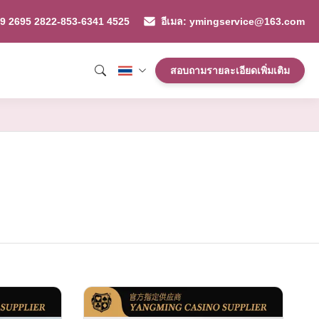
39 2695 2822-853-6341 4525
อีเมล: ymingservice@163.com
สอบถามรายละเอียดเพิ่มเติม