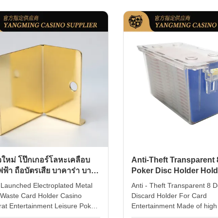
8 decks of cards. Its
Material Fully acrylic Color 
aren...
Application Baccarat ...
ัวใหม่ โป๊กเกอร์โลหะเคลือบ
Anti-Theft Transparent
ฟฟ้า ถือบัตรเสีย บาคาร่า บา
Poker Disc Holder Hold
บันเทิง เกมโป๊กเกอร์เกมว่าง
บัตรบันเทิง
Launched Electroplated Metal
Anti - Theft Transparent 8 
รเสีย
 Waste Card Holder Casino
Discard Holder For Card
at Entertainment Leisure Poker
Entertainment Made of high
Waste Card Holder Constructed
acrylic, the design is lightw