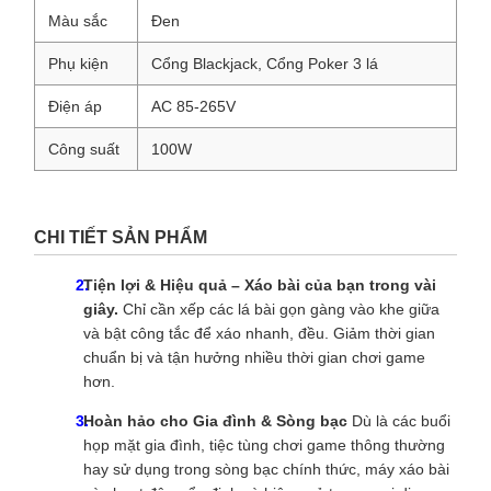
Màu sắc
Đen
Phụ kiện
Cổng Blackjack, Cổng Poker 3 lá
Điện áp
AC 85-265V
Công suất
100W
CHI TIẾT SẢN PHẨM
Tiện lợi & Hiệu quả – Xáo bài của bạn trong vài
giây.
Chỉ cần xếp các lá bài gọn gàng vào khe giữa
và bật công tắc để xáo nhanh, đều. Giảm thời gian
chuẩn bị và tận hưởng nhiều thời gian chơi game
hơn.
Hoàn hảo cho Gia đình & Sòng bạc
Dù là các buổi
họp mặt gia đình, tiệc tùng chơi game thông thường
hay sử dụng trong sòng bạc chính thức, máy xáo bài