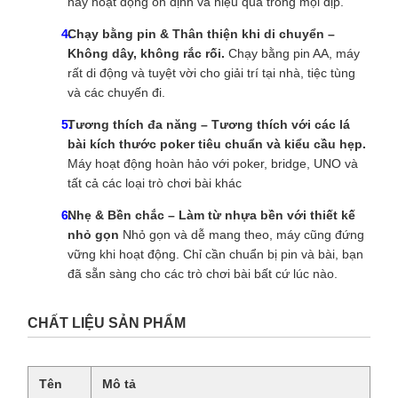
này hoạt động ổn định và hiệu quả trong mọi dịp.
Chạy bằng pin & Thân thiện khi di chuyển –
Không dây, không rắc rối.
Chạy bằng pin AA, máy
rất di động và tuyệt vời cho giải trí tại nhà, tiệc tùng
và các chuyến đi.
Tương thích đa năng – Tương thích với các lá
bài kích thước poker tiêu chuẩn và kiểu cầu hẹp.
Máy hoạt động hoàn hảo với poker, bridge, UNO và
tất cả các loại trò chơi bài khác
Nhẹ & Bền chắc – Làm từ nhựa bền với thiết kế
nhỏ gọn
Nhỏ gọn và dễ mang theo, máy cũng đứng
vững khi hoạt động. Chỉ cần chuẩn bị pin và bài, bạn
đã sẵn sàng cho các trò chơi bài bất cứ lúc nào.
CHẤT LIỆU SẢN PHẨM
Tên
Mô tả