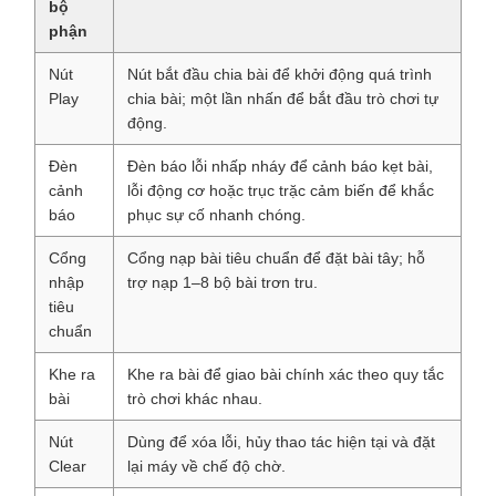
bộ
phận
Nút
Nút bắt đầu chia bài để khởi động quá trình
Play
chia bài; một lần nhấn để bắt đầu trò chơi tự
động.
Đèn
Đèn báo lỗi nhấp nháy để cảnh báo kẹt bài,
cảnh
lỗi động cơ hoặc trục trặc cảm biến để khắc
báo
phục sự cố nhanh chóng.
Cổng
Cổng nạp bài tiêu chuẩn để đặt bài tây; hỗ
nhập
trợ nạp 1–8 bộ bài trơn tru.
tiêu
chuẩn
Khe ra
Khe ra bài để giao bài chính xác theo quy tắc
bài
trò chơi khác nhau.
Nút
Dùng để xóa lỗi, hủy thao tác hiện tại và đặt
Clear
lại máy về chế độ chờ.