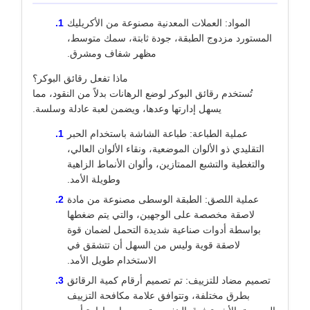
المواد: العملات المعدنية مصنوعة من الأكريليك
المستورد مزدوج الطبقة، جودة ثابتة، سمك متوسط،
مظهر شفاف ومشرق.
ماذا تفعل رقائق البوكر؟
تُستخدم رقائق البوكر لوضع الرهانات بدلاً من النقود، مما
يسهل إدارتها وعدها، ويضمن لعبة عادلة وسلسة.
عملية الطباعة: طباعة الشاشة باستخدام الحبر
التقليدي ذو الألوان الموضعية، ونقاء الألوان العالي،
والتغطية والتشبع الممتازين، وألوان الأنماط الزاهية
وطويلة الأمد.
عملية اللصق: الطبقة الوسطى مصنوعة من مادة
لاصقة مخصصة على الوجهين، والتي يتم ضغطها
بواسطة أدوات صناعية شديدة التحمل لضمان قوة
لاصقة قوية وليس من السهل أن تتشقق في
الاستخدام طويل الأمد.
تصميم مضاد للتزييف: تم تصميم أرقام كمية الرقائق
بطرق مختلفة، وتتوافق علامة مكافحة التزييف