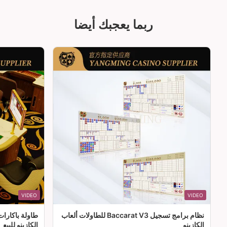
ربما يعجبك أيضا
VIDEO
VIDEO
نظام برامج تسجيل Baccarat V3 للطاولات ألعاب
طاولة باكارا
الكازينو
الكازينو للبيع