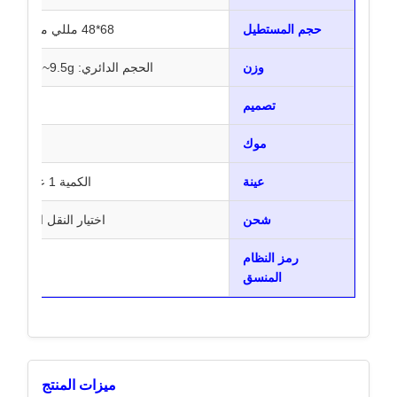
حجم المستطيل
68*48 مللي متر ، 81*56 مللي متر ، 94*66 مللي متر
وزن
الحجم الدائري: NW-4.8~9.5g، حجم المستطيل: NW-15~34g
تصميم
موك
عينة
الكمية 1 عينة متاحة، المشتري يدفع رسوم الشحن
شحن
اختيار النقل الجوي 
رمز النظام
المنسق
ميزات المنتج