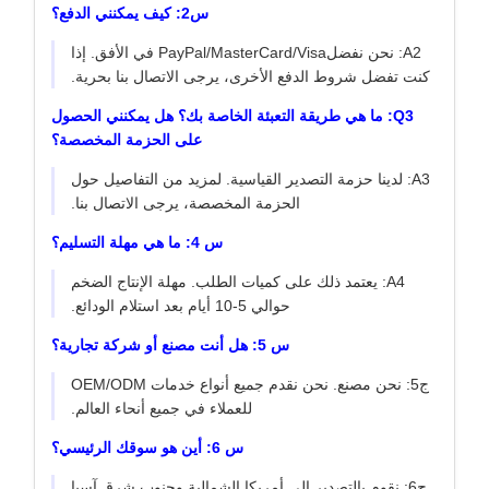
س2: كيف يمكنني الدفع؟
A2: نحن نفضلPayPal/MasterCard/Visa في الأفق. إذا
كنت تفضل شروط الدفع الأخرى، يرجى الاتصال بنا بحرية.
Q3: ما هي طريقة التعبئة الخاصة بك؟ هل يمكنني الحصول
على الحزمة المخصصة؟
A3: لدينا حزمة التصدير القياسية. لمزيد من التفاصيل حول
الحزمة المخصصة، يرجى الاتصال بنا.
س 4: ما هي مهلة التسليم؟
A4: يعتمد ذلك على كميات الطلب. مهلة الإنتاج الضخم
حوالي 5-10 أيام بعد استلام الودائع.
س 5: هل أنت مصنع أو شركة تجارية؟
ج5: نحن مصنع. نحن نقدم جميع أنواع خدمات OEM/ODM
للعملاء في جميع أنحاء العالم.
س 6: أين هو سوقك الرئيسي؟
ج6: نقوم بالتصدير إلى أمريكا الشمالية وجنوب شرق آسيا