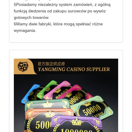
5Posiadamy niezależny system zamówień, z ogólną
funkcją śledzenia od zakupu surowców po wywóz
gotowych towarów.
6Mamy dwie fabryki, które mogą spełniać różne
wymagania.