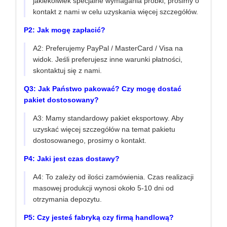
jakiekolwiek specjalne wymagania próbki, prosimy o
kontakt z nami w celu uzyskania więcej szczegółów.
P2: Jak mogę zapłacić?
A2: Preferujemy PayPal / MasterCard / Visa na
widok. Jeśli preferujesz inne warunki płatności,
skontaktuj się z nami.
Q3: Jak Państwo pakować? Czy mogę dostać
pakiet dostosowany?
A3: Mamy standardowy pakiet eksportowy. Aby
uzyskać więcej szczegółów na temat pakietu
dostosowanego, prosimy o kontakt.
P4: Jaki jest czas dostawy?
A4: To zależy od ilości zamówienia. Czas realizacji
masowej produkcji wynosi około 5-10 dni od
otrzymania depozytu.
P5: Czy jesteś fabryką czy firmą handlową?