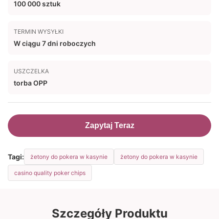
100 000 sztuk
TERMIN WYSYŁKI
W ciągu 7 dni roboczych
USZCZELKA
torba OPP
Zapytaj Teraz
Tagi:
żetony do pokera w kasynie
żetony do pokera w kasynie
casino quality poker chips
Szczegóły Produktu