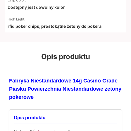
Chip Color:
Dostępny jest dowolny kolor
High Light:
rfid poker chips
,
prostokątne żetony do pokera
Opis produktu
Fabryka Niestandardowe 14g Casino Grade
Piasku Powierzchnia Niestandardowe żetony
pokerowe
Opis produktu