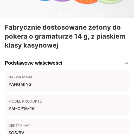
Fabrycznie dostosowane żetony do
pokera o gramaturze 14 g, z piaskiem
klasy kasynowej
Podstawowe właściwości
NAZWA MARKI
YANGMING
MODEL PRODUKTU
YM-CP15-16
CERTYFIKAT
SGS/BV