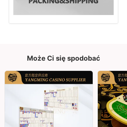
Może Ci się spodobać