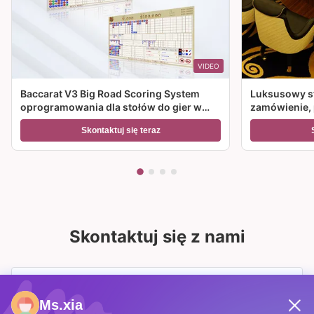
VIDEO
Baccarat V3 Big Road Scoring System
Luksusowy st
oprogramowania dla stołów do gier w
zamówienie, p
kasynie
w kasynie.
Skontaktuj się teraz
Skontaktuj się z nami
Ms.xia