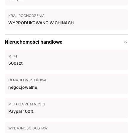
KRAJ POCHODZENIA
WYPRODUKOWANO W CHINACH
Nieruchomości handlowe
MOQ
500szt
CENA JEDNOSTKOWA
negocjowalne
METODA PŁATNOŚCI
Paypal 100%
WYDAJNOŚĆ DOSTAW