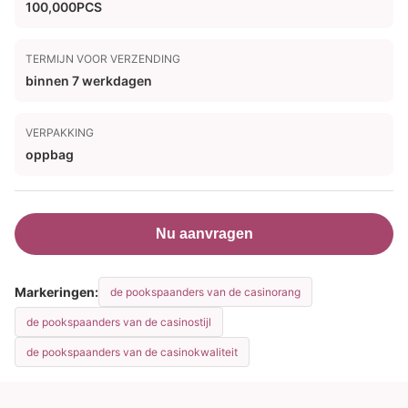
100,000PCS
TERMIJN VOOR VERZENDING
binnen 7 werkdagen
VERPAKKING
oppbag
Nu aanvragen
Markeringen:
de pookspaanders van de casinorang
de pookspaanders van de casinostijl
de pookspaanders van de casinokwaliteit