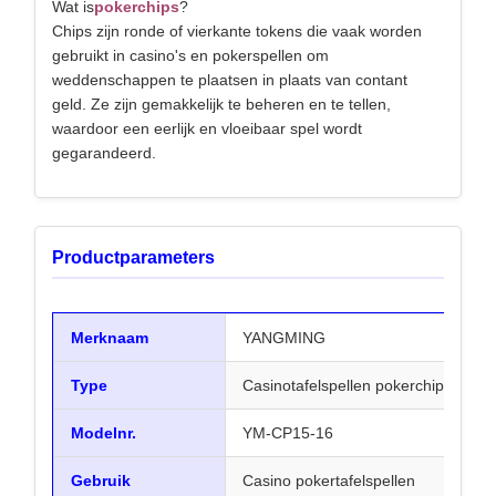
Wat is
pokerchips
?
Chips zijn ronde of vierkante tokens die vaak worden
gebruikt in casino's en pokerspellen om
weddenschappen te plaatsen in plaats van contant
geld. Ze zijn gemakkelijk te beheren en te tellen,
waardoor een eerlijk en vloeibaar spel wordt
gegarandeerd.
Productparameters
Merknaam
YANGMING
Type
Casinotafelspellen pokerchips
Modelnr.
YM-CP15-16
Gebruik
Casino pokertafelspellen