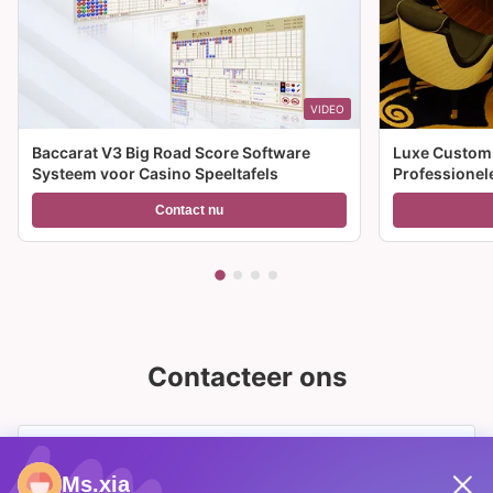
VIDEO
Baccarat V3 Big Road Score Software
Luxe Custom 
Systeem voor Casino Speeltafels
Professione
Tafel te koop
Contact nu
Contacteer ons
Ms.xia