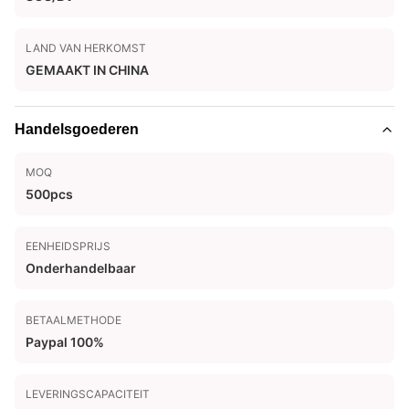
LAND VAN HERKOMST
GEMAAKT IN CHINA
Handelsgoederen
MOQ
500pcs
EENHEIDSPRIJS
Onderhandelbaar
BETAALMETHODE
Paypal 100%
LEVERINGSCAPACITEIT