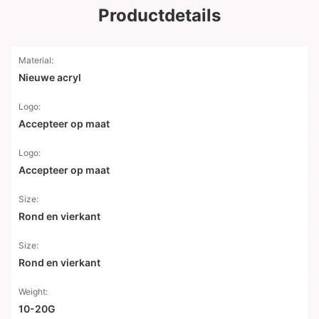
Productdetails
Material:
Nieuwe acryl
Logo:
Accepteer op maat
Logo:
Accepteer op maat
Size:
Rond en vierkant
Size:
Rond en vierkant
Weight:
10-20G