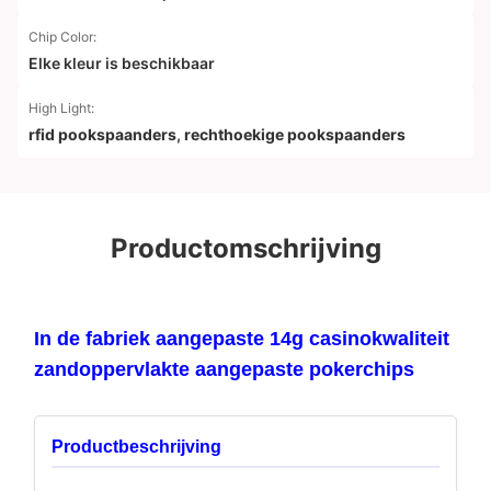
Chip Color:
Elke kleur is beschikbaar
High Light:
rfid pookspaanders
,
rechthoekige pookspaanders
Productomschrijving
In de fabriek aangepaste 14g casinokwaliteit
zandoppervlakte aangepaste pokerchips
Productbeschrijving