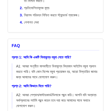
তা নিশ্চিত করতে।
প্রতিযোগিতামূলক মূল্য
নিরাপদ পরিবহন নিশ্চিত করতে স্ট্যান্ডার্ড প্যাকেজ।
পেশাগত সেবা
FAQ
প্রশ্ন 1: আমি কি একটি বিনামূল্যে নমুনা পেতে পারি?
A1: আমরা সংগৃহীত মালবাহীতে বিনামূল্যে বিদ্যমান আইটেম নমুনা প্রদান
করতে পারি। যদি কোন বিশেষ নমুনা প্রয়োজন হয়, আরো বিস্তারিত জানার
জন্য আমাদের সাথে যোগাযোগ করুন।
প্রশ্ন 2: আমি কিভাবে দিতে পারি?
A2: আমরা পেপ্যাল/মাস্টারকার্ড/ভিসাকে পছন্দ করি। আপনি যদি অন্যান্য
অর্থপ্রদানের শর্তাদি পছন্দ করেন তবে দয়া করে আমাদের সাথে অবাধে
যোগাযোগ করুন।