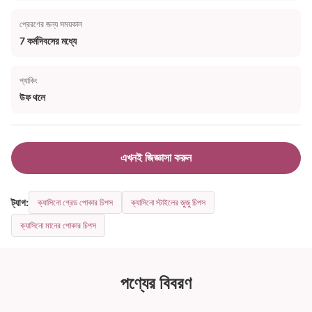
প্রেরণের জন্য সময়কাল
7 কর্মদিবসের মধ্যে
প্যাকিং
উফ থলে
এখনই জিজ্ঞাসা করুন
ট্যাগ:
ক্যাসিনো গ্রেড পোকার চিপস
ক্যাসিনো স্টাইলের জুজু চিপস
ক্যাসিনো মানের পোকার চিপস
পণ্যের বিবরণ