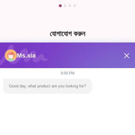
যোগাযোগ করুন
Ms.xia
8:00 PM
Good day, what product are you looking for?
পাঠান