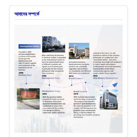
আমাদের সম্পর্কে