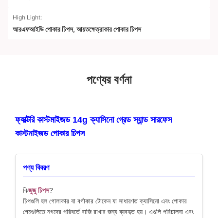
High Light:
আরএফআইডি পোকার চিপস
,
আয়তক্ষেত্রাকার পোকার চিপস
পণ্যের বর্ণনা
ফ্যাক্টরি কাস্টমাইজড 14g ক্যাসিনো গ্রেড স্যান্ড সারফেস
কাস্টমাইজড পোকার চিপস
পণ্য বিবরণ
কি
জুজু চিপস
?
চিপগুলি হল গোলাকার বা বর্গাকার টোকেন যা সাধারণত ক্যাসিনো এবং পোকার
গেমগুলিতে নগদের পরিবর্তে বাজি রাখার জন্য ব্যবহৃত হয়। এগুলি পরিচালনা এবং