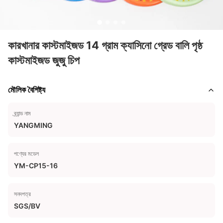
কারখানার কাস্টমাইজড 14 গ্রাম ক্যাসিনো গ্রেড বালি পৃষ্ঠ
কাস্টমাইজড জুজু চিপ
মৌলিক বৈশিষ্ট্য
ব্র্যান্ড নাম
YANGMING
পণ্যের মডেল
YM-CP15-16
সনদপত্র
SGS/BV