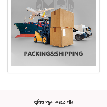
তুমিও পছন্দ করতে পার