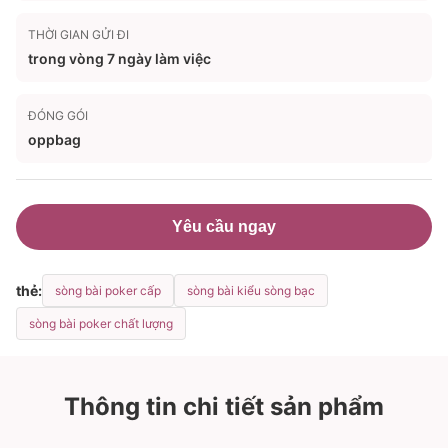
THỜI GIAN GỬI ĐI
trong vòng 7 ngày làm việc
ĐÓNG GÓI
oppbag
Yêu cầu ngay
thẻ:
sòng bài poker cấp
sòng bài kiểu sòng bạc
sòng bài poker chất lượng
Thông tin chi tiết sản phẩm