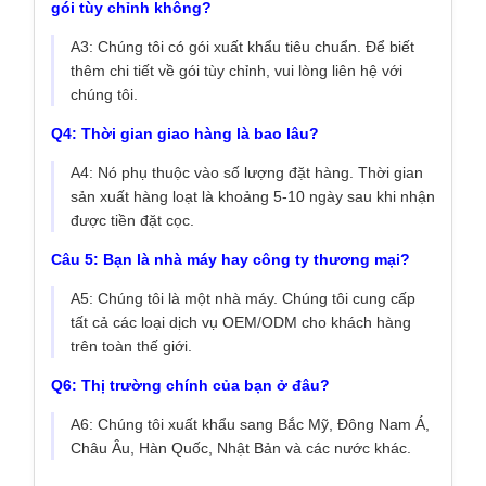
gói tùy chỉnh không?
A3: Chúng tôi có gói xuất khẩu tiêu chuẩn. Để biết
thêm chi tiết về gói tùy chỉnh, vui lòng liên hệ với
chúng tôi.
Q4: Thời gian giao hàng là bao lâu?
A4: Nó phụ thuộc vào số lượng đặt hàng. Thời gian
sản xuất hàng loạt là khoảng 5-10 ngày sau khi nhận
được tiền đặt cọc.
Câu 5: Bạn là nhà máy hay công ty thương mại?
A5: Chúng tôi là một nhà máy. Chúng tôi cung cấp
tất cả các loại dịch vụ OEM/ODM cho khách hàng
trên toàn thế giới.
Q6: Thị trường chính của bạn ở đâu?
A6: Chúng tôi xuất khẩu sang Bắc Mỹ, Đông Nam Á,
Châu Âu, Hàn Quốc, Nhật Bản và các nước khác.