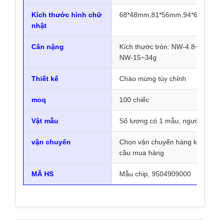
Kích thước hình chữ
68*48mm,81*56mm,94*66mm
nhật
Cân nặng
Kích thước tròn: NW-4.8~9.5g, K
NW-15~34g
Thiết kế
Chào mừng tùy chỉnh
moq
100 chiếc
Vật mẫu
Số lượng có 1 mẫu, người mua 
vận chuyển
Chọn vận chuyển hàng không h
cầu mua hàng
MÃ HS
Mẫu chip, 9504909000