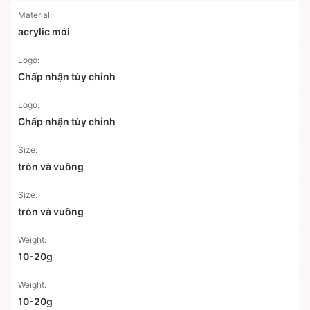
Material:
acrylic mới
Logo:
Chấp nhận tùy chỉnh
Logo:
Chấp nhận tùy chỉnh
Size:
tròn và vuông
Size:
tròn và vuông
Weight:
10-20g
Weight:
10-20g