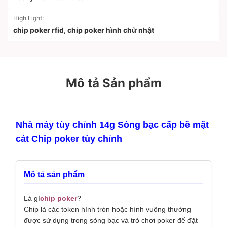
High Light:
chip poker rfid
,
chip poker hình chữ nhật
Mô tả Sản phẩm
Nhà máy tùy chỉnh 14g Sòng bạc cấp bề mặt
cát Chip poker tùy chỉnh
Mô tả sản phẩm
Là gì
chip poker
?
Chip là các token hình tròn hoặc hình vuông thường
được sử dụng trong sòng bạc và trò chơi poker để đặt