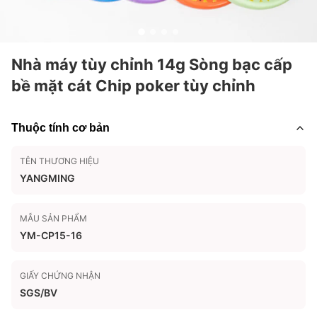
Nhà máy tùy chỉnh 14g Sòng bạc cấp
bề mặt cát Chip poker tùy chỉnh
Thuộc tính cơ bản
TÊN THƯƠNG HIỆU
YANGMING
MẪU SẢN PHẨM
YM-CP15-16
GIẤY CHỨNG NHẬN
SGS/BV