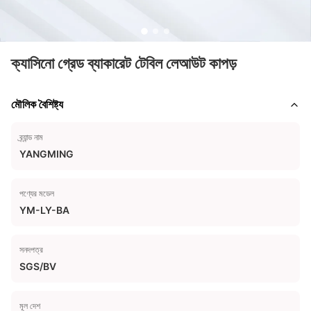
ক্যাসিনো গ্রেড ব্যাকারেট টেবিল লেআউট কাপড়
মৌলিক বৈশিষ্ট্য
ব্র্যান্ড নাম
YANGMING
পণ্যের মডেল
YM-LY-BA
সনদপত্র
SGS/BV
মূল দেশ