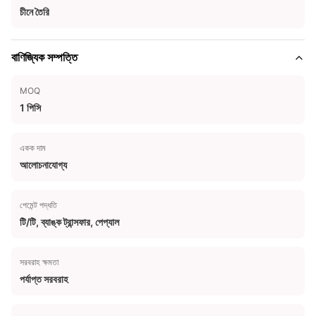
চীনে তৈরি
বাণিজ্যিক সম্পত্তি
MOQ
1 পিসি
একক দাম
আলোচনাযোগ্য
পেমেন্ট পদ্ধতি
টি/টি, ব্যাঙ্ক ট্রান্সফার, পেপ্যাল
সরবরাহ ক্ষমতা
পর্যাপ্ত সরবরাহ