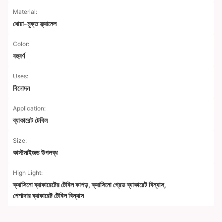
Material:
ধোয়া-মুক্ত ফ্ল্যানেল
Color:
বহুবর্ণ
Uses:
বিনোদন
Application:
ব্যাকারেট টেবিল
Size:
কাস্টমাইজড উপলব্ধ
High Light:
ক্যাসিনো ব্যাকারেটের টেবিল কাপড়
,
ক্যাসিনো গ্রেড ব্যাকারেট বিন্যাস
,
পেশাদার ব্যাকারেট টেবিল বিন্যাস