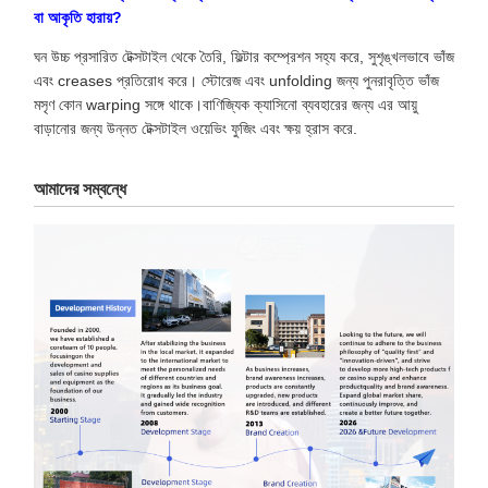
বা আকৃতি হারায়?
ঘন উচ্চ প্রসারিত টেক্সটাইল থেকে তৈরি, ফিল্টার কম্প্রেশন সহ্য করে, সুশৃঙ্খলভাবে ভাঁজ
এবং creases প্রতিরোধ করে। স্টোরেজ এবং unfolding জন্য পুনরাবৃত্তি ভাঁজ
মসৃণ কোন warping সঙ্গে থাকে।বাণিজ্যিক ক্যাসিনো ব্যবহারের জন্য এর আয়ু
বাড়ানোর জন্য উন্নত টেক্সটাইল ওয়েভিং ফুজিং এবং ক্ষয় হ্রাস করে.
আমাদের সম্বন্ধে