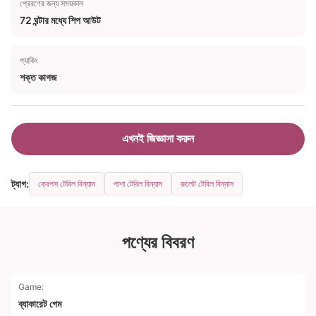
প্রেরণের জন্য সময়কাল
72 ঘন্টার মধ্যে শিপ আউট
প্যাকিং
শক্ত কাগজ
এখনই জিজ্ঞাসা করুন
ট্যাগ:
ক্রেপস টেবিল বিন্যাস
পাশা টেবিল বিন্যাস
রুলেট টেবিল বিন্যাস
পণ্যের বিবরণ
Game:
ব্যাকারেট গেম