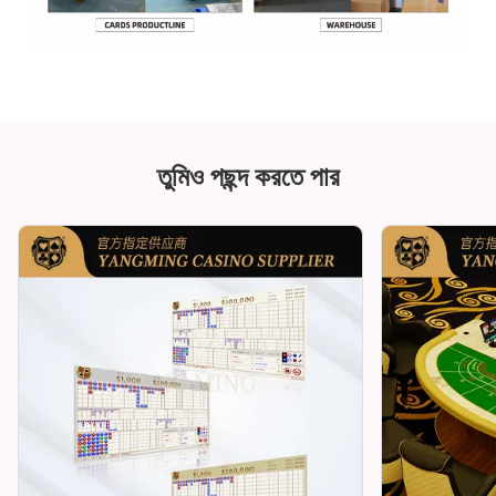
তুমিও পছন্দ করতে পার