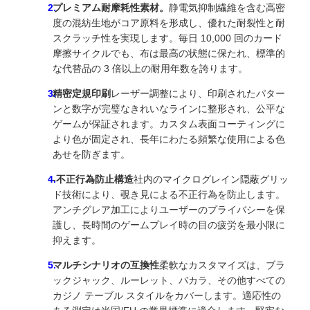
プレミアム耐摩耗性素材。
静電気抑制繊維を含む高密
度の混紡生地がコア原料を形成し、優れた耐裂性と耐
スクラッチ性を実現します。毎日 10,000 回のカード
摩擦サイクルでも、布は最高の状態に保たれ、標準的
な代替品の 3 倍以上の耐用年数を誇ります。
精密定規印刷
レーザー調整により、印刷されたパター
ンと数字が完璧なきれいなラインに整形され、公平な
ゲームが保証されます。カスタム表面コーティングに
より色が固定され、長年にわたる頻繁な使用による色
あせを防ぎます。
-不正行為防止構造
社内のマイクログレイン隠蔽グリッ
ド技術により、覗き見による不正行為を防止します。
アンチグレア加工によりユーザーのプライバシーを保
護し、長時間のゲームプレイ時の目の疲労を最小限に
抑えます。
マルチシナリオの互換性
柔軟なカスタマイズは、ブラ
ックジャック、ルーレット、バカラ、その他すべての
カジノ テーブル スタイルをカバーします。適応性の