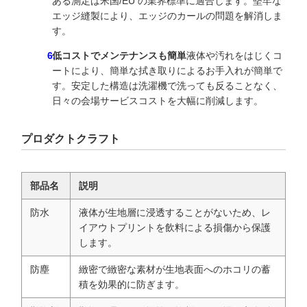
ある測定は米国/EU の業界標準に適合します。堅牢な
エッジ縫製により、エッジのカールの問題を解消しま
す。
低コストでメンテナンスも簡単
液体や汚れをはじくコ
ートにより、簡単な拭き取りによるお手入れが簡単で
す。安定した構造は洗濯機で洗っても反ることなく、
日々の会場サービスコストを大幅に削減します。
プロダクトクラフト
部品名
説明
防水
液体が生地層に浸透することがないため、レ
イアウトプリントを飲料による損傷から保護
します。
防塵
緻密で緻密な素材が生地表面へのホコリの蓄
積を効果的に防ぎます。