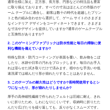
通常仕様に加え、正方形、長方形、円形などの特注品も豊富
に取り揃えております。すべての寸法はほとんどの市販のゲ
ーム テーブルに適合し、顧客は数十の時代を超越したプリン
トと色の組み合わせから選択して、ゲーム サイトのさまざま
なインテリア デザインをコーディネートできます。さまざま
な寸法やデザインを提供していますか?通常のゲームテーブル
と互換性がありますか?
2. このゲーミングファブリックは防水性能と毎日の掃除に便
利な機能を備えていますか?
特殊な防水・防汚コーティングが表面を覆い、飲み物をこぼ
したり、水跡や日常の汚れをブロックします。毎日のお手入
れは湿らせた拭き取りだけで済みます。穏やかな手洗いや低
速洗濯では縮んだり形が崩れたりすることはありません。
3. このテーブルの耐久性はどうですか?長時間使用するとシ
ワになったり、形が崩れたりしませんか?
厚手の高伸縮性繊維で作られたフェルトは圧縮に耐え、きれ
いに折りたため、しわになりにくいです。収納時に折りたた
んだり広げたりを繰り返しても、反りがなくスムーズです。