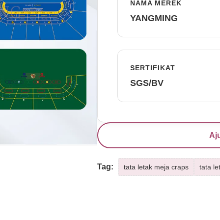
NAMA MEREK
YANGMING
SERTIFIKAT
SGS/BV
Aj
Tag:
tata letak meja craps
tata l