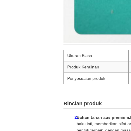
Ukuran Biasa
Produk Kerajinan
Penyesuaian produk
Rincian produk
Bahan tahan aus premium.
baku inti, memberikan sifat 
bentuk terbaik, dengan masa p