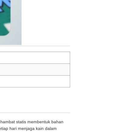
ghambat statis membentuk bahan
etiap hari menjaga kain dalam