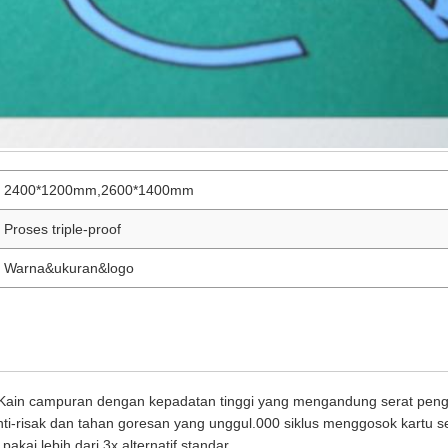
2400*1200mm,2600*1400mm
Proses triple-proof
Warna&ukuran&logo
Kain campuran dengan kepadatan tinggi yang mengandung serat pen
anti-risak dan tahan goresan yang unggul.000 siklus menggosok kartu s
akai lebih dari 3x alternatif standar.