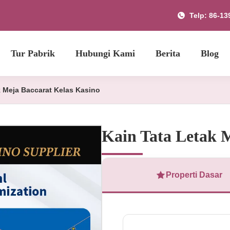
Telp: 86-13
Tur Pabrik
Hubungi Kami
Berita
Blog
k Meja Baccarat Kelas Kasino
Kain Tata Letak 
Properti Dasar