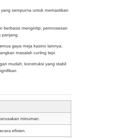
sih yang sempurna untuk memastikan
an berbasis mengintip; pemrosesan
g panjang.
semua gaya meja kasino lainnya;
langkan masalah curling tepi.
gan mudah; konstruksi yang stabil
gnifikan.
i kerusakan minuman.
ara efisien.