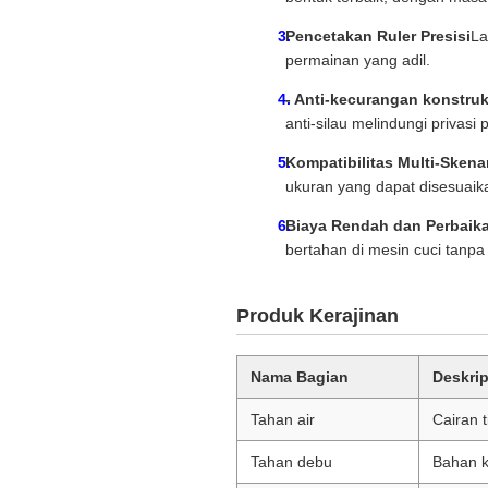
Pencetakan Ruler Presisi
La
permainan yang adil.
- Anti-kecurangan konstruk
anti-silau melindungi priva
Kompatibilitas Multi-Skena
ukuran yang dapat disesuaika
Biaya Rendah dan Perbaik
bertahan di mesin cuci tanpa
Produk Kerajinan
Nama Bagian
Deskrip
Tahan air
Cairan 
Tahan debu
Bahan k