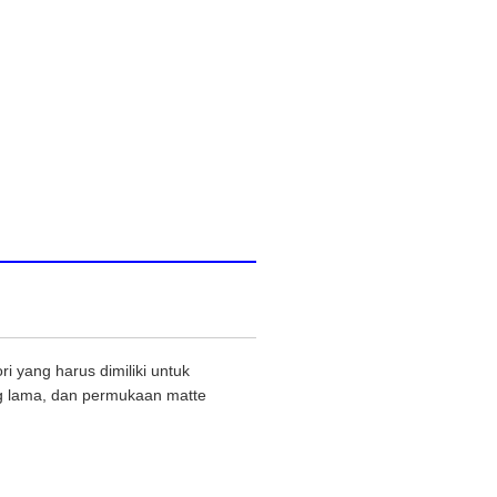
i yang harus dimiliki untuk
ng lama, dan permukaan matte