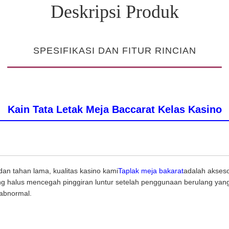
Deskripsi Produk
SPESIFIKASI DAN FITUR RINCIAN
Kain Tata Letak Meja Baccarat Kelas Kasino
dan tahan lama, kualitas kasino kami
Taplak meja bakarat
adalah aksesor
ang halus mencegah pinggiran luntur setelah penggunaan berulang ya
 abnormal.