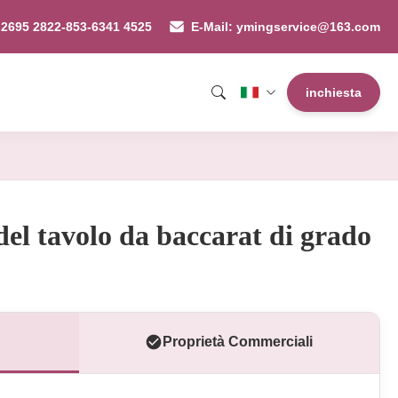
 2695 2822-853-6341 4525
E-Mail: ymingservice@163.com
inchiesta
del tavolo da baccarat di grado
Proprietà Commerciali