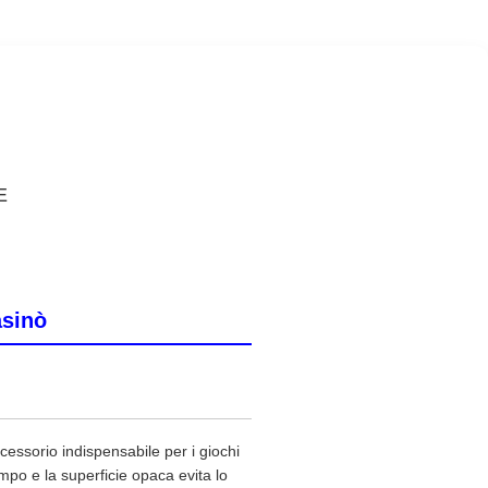
E
asinò
cessorio indispensabile per i giochi
mpo e la superficie opaca evita lo