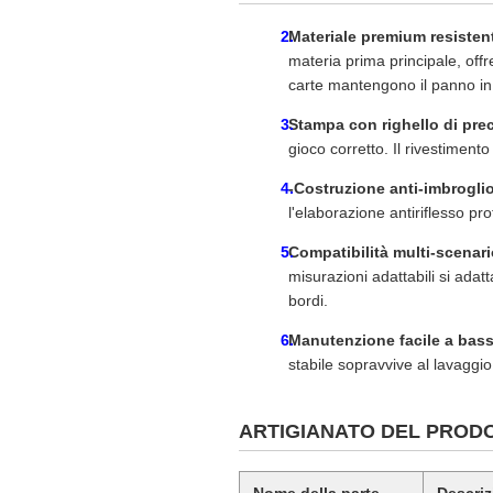
Materiale premium resistent
materia prima principale, offr
carte mantengono il panno in 
Stampa con righello di pre
gioco corretto. Il rivestiment
-Costruzione anti-imbrogli
l'elaborazione antiriflesso pr
Compatibilità multi-scenar
misurazioni adattabili si adat
bordi.
Manutenzione facile a bas
stabile sopravvive al lavaggio
ARTIGIANATO DEL PROD