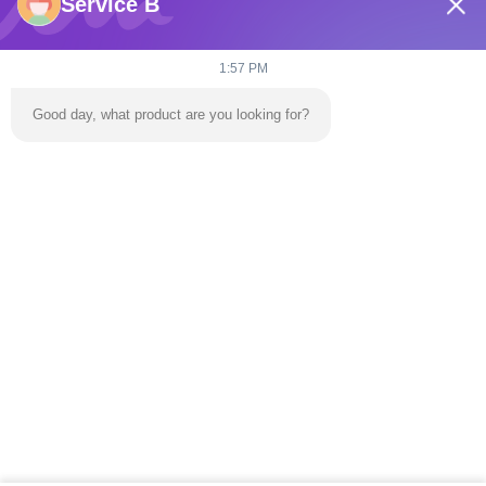
Service B
1:57 PM
Good day, what product are you looking for?
Отправьте
Домой
Продукты
Видеозаписи
О Нас
Экскурсия По Заводу
Свяжитесь С Нами
Новости
Блог
Телефон:
86-139 2695 2822-853-6341 4525
Электронная почта:
ymingservice@163.com