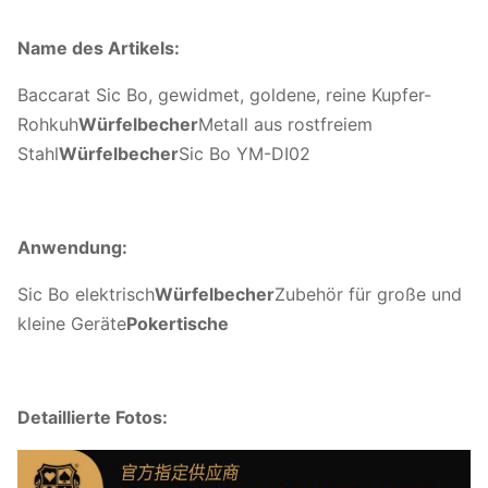
Name des Artikels:
Baccarat Sic Bo, gewidmet, goldene, reine Kupfer-
Rohkuh
Würfelbecher
Metall aus rostfreiem
Stahl
Würfelbecher
Sic Bo YM-DI02
Anwendung:
Sic Bo elektrisch
Würfelbecher
Zubehör für große und
kleine Geräte
Pokertische
Detaillierte Fotos: