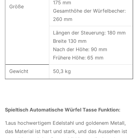
175 mm
Größe
Gesamthöhe der Würfelbecher:
260 mm
Längen der Steuerung: 180 mm
Breite 130 mm
Nach der Höhe: 90 mm
Frühere Höhe: 65 mm
Gewicht
50,3 kg
Metall und Glas, hohes Licht +
Material
Steuerung + Stromkabel.
Farbe
Messing, wie auf dem Bild.
Spieltisch Automatische Würfel Tasse Funktion:
Verpackung: 1 Stück/karton
1.aus hochwertigem Edelstahl und goldenem Metall,
Packungsgröße: 475*355*500
das Material ist hart und stark, und das Aussehen ist
Paket
mm