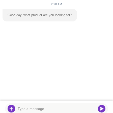
2:20 AM
Good day, what product are you looking for?
Senden Sie
Zu Hause
Produkte
Videos
Über Uns
Werksbesichtigung
Kontakt Mit Uns
Neuigkeiten
Blog
Telefon:
86-139 2695 2822-853-6341 4525
E-Mail:
ymingservice@163.com
© 2026 Guangzhou Yangming Entertainment Products Co.,LTD. All Rights
Reserved.