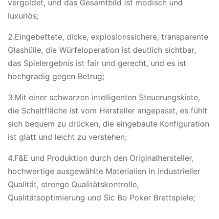
vergoldet, und das Gesamtbild ist modisch und
Packung N.W.:70,6 kg
luxuriös;
1. Lagerbestand - innerhalb von
2.Eingebettete, dicke, explosionssichere, transparente
3 Arbeitstagen nach Zahlung;
Glashülle, die Würfeloperation ist deutlich sichtbar,
Zahlung:
das Spielergebnis ist fair und gerecht, und es ist
Banküberweisung/TT/Paypal
hochgradig gegen Betrug;
Lieferzeit
2.Personalisierung - innerhalb
3.Mit einer schwarzen intelligenten Steuerungskiste,
von 5 Werktagen nach Zahlung.
die Schaltfläche ist vom Hersteller angepasst, es fühlt
3Zahlungsbedingungen: EXW,
sich bequem zu drücken, die eingebaute Konfiguration
FOB Preis
ist glatt und leicht zu verstehen;
Luftfracht mit
4.F&E und Produktion durch den Originalhersteller,
Schifffahrt
DHL/FedEx/TNT/UPS oder
hochwertige ausgewählte Materialien in industrieller
Seefracht
Qualität, strenge Qualitätskontrolle,
Qualitätsoptimierung und Sic Bo Poker Brettspiele;