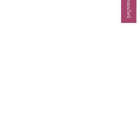
บริการออนไลน์