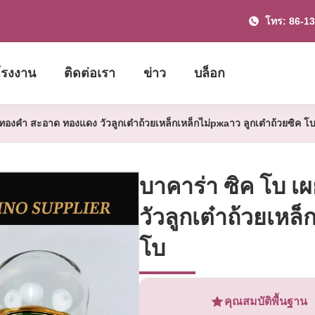
โทร: 86-1
์โรงงาน
ติดต่อเรา
ข่าว
บล็อก
องคํา สะอาด ทองแดง วัวลูกเต๋าถ้วยเหล็กเหล็กไม่ржаาว ลูกเต๋าถ้วยซิค โ
บาคาร่า ซิค โบ 
วัวลูกเต๋าถ้วยเหล็
โบ
คุณสมบัติพื้นฐาน