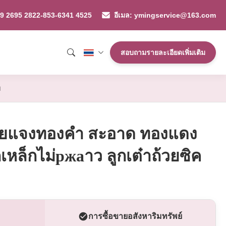
39 2695 2822-853-6341 4525
อีเมล: ymingservice@163.com
สอบถามรายละเอียดเพิ่มเติม
บ
เผยแจงทองคํา สะอาด ทองแดง
กเหล็กไม่ржаาว ลูกเต๋าถ้วยซิค
การซื้อขายอสังหาริมทรัพย์