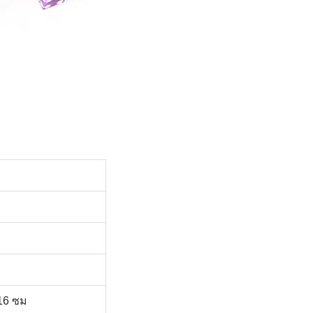
 16 ซม