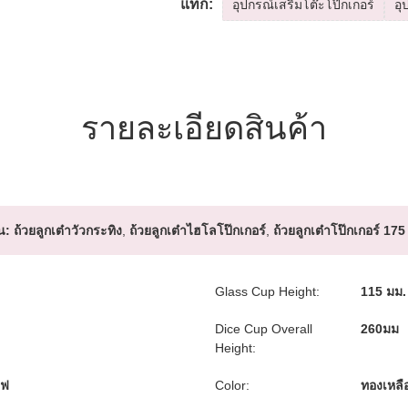
แท็ก:
อุปกรณ์เสริมโต๊ะโป๊กเกอร์
อุ
รายละเอียดสินค้า
น:
ถ้วยลูกเต๋าวัวกระทิง
,
ถ้วยลูกเต๋าไฮโลโป๊กเกอร์
,
ถ้วยลูกเต๋าโป๊กเกอร์ 17
Glass Cup Height:
115 มม.
Dice Cup Overall
260มม
Height:
ไฟ
Color:
ทองเหลื