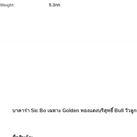
Weight:
5.3กก
บาคาร่า Sic Bo เฉพาะ Golden ทองแดงบริสุทธิ์ Bull วัวล