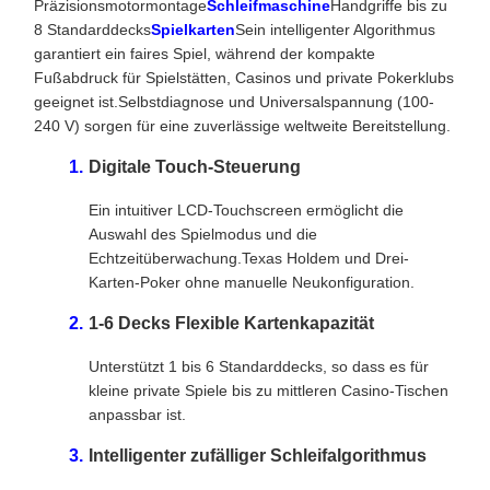
Präzisionsmotormontage
Schleifmaschine
Handgriffe bis zu
8 Standarddecks
Spielkarten
Sein intelligenter Algorithmus
garantiert ein faires Spiel, während der kompakte
Fußabdruck für Spielstätten, Casinos und private Pokerklubs
geeignet ist.Selbstdiagnose und Universalspannung (100-
240 V) sorgen für eine zuverlässige weltweite Bereitstellung.
Digitale Touch-Steuerung
Ein intuitiver LCD-Touchscreen ermöglicht die
Auswahl des Spielmodus und die
Echtzeitüberwachung.Texas Holdem und Drei-
Karten-Poker ohne manuelle Neukonfiguration.
1-6 Decks Flexible Kartenkapazität
Unterstützt 1 bis 6 Standarddecks, so dass es für
kleine private Spiele bis zu mittleren Casino-Tischen
anpassbar ist.
Intelligenter zufälliger Schleifalgorithmus