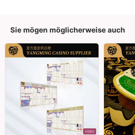
Sie mögen möglicherweise auch
VIDEO