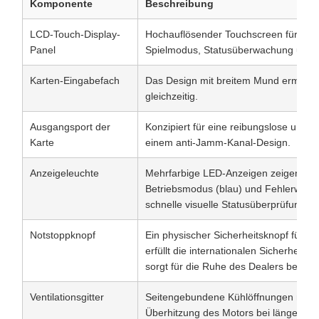
Komponente
Beschreibung
LCD-Touch-Display-
Hochauflösender Touchscreen für die i
Panel
Spielmodus, Statusüberwachung und S
Karten-Eingabefach
Das Design mit breitem Mund ermöglic
gleichzeitig.
Ausgangsport der
Konzipiert für eine reibungslose und p
Karte
einem anti-Jamm-Kanal-Design.
Anzeigeleuchte
Mehrfarbige LED-Anzeigen zeigen den
Betriebsmodus (blau) und Fehlerwarnu
schnelle visuelle Statusüberprüfungen
Notstoppknopf
Ein physischer Sicherheitsknopf für sof
erfüllt die internationalen Sicherheits
sorgt für die Ruhe des Dealers bei Liv
Ventilationsgitter
Seitengebundene Kühlöffnungen mit Sta
Überhitzung des Motors bei längerem