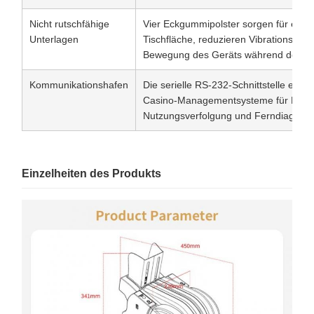
Nicht rutschfähige
Vier Eckgummipolster sorgen für einen 
Unterlagen
Tischfläche, reduzieren Vibrationsger
Bewegung des Geräts während der Sch
Kommunikationshafen
Die serielle RS-232-Schnittstelle ermögl
Casino-Managementsysteme für Echtze
Nutzungsverfolgung und Ferndiagnosti
Einzelheiten des Produkts