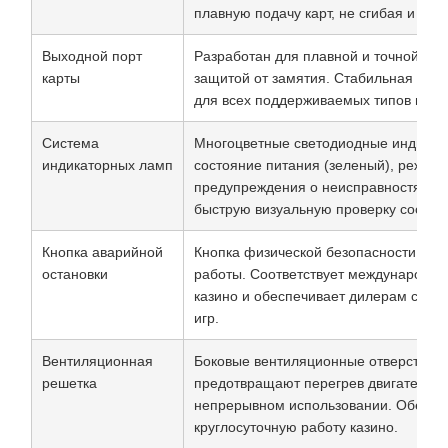
плавную подачу карт, не сгибая и не 
Выходной порт
Разработан для плавной и точной выд
карты
защитой от замятия. Стабильная про
для всех поддерживаемых типов игр.
Система
Многоцветные светодиодные индикат
индикаторных ламп
состояние питания (зеленый), режим 
предупреждения о неисправностях (к
быструю визуальную проверку состоян
Кнопка аварийной
Кнопка физической безопасности для
остановки
работы. Соответствует международн
казино и обеспечивает дилерам спок
игр.
Вентиляционная
Боковые вентиляционные отверстия 
решетка
предотвращают перегрев двигателя п
непрерывном использовании. Обеспе
круглосуточную работу казино.