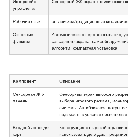
Интерфейс
Сенсорный ЖК-экран + физическая кнопк
управления
Рабочий язык
английский/традиционный китайский/испа
Основные
Автоматическое перетасовывание, управ
функции
сенсорного экрана, самообнаружение не
алгоритм, компактная установка
Компонент
Описание
Сенсорная ЖК-
Сенсорный экран высокого разрешени
панель
выбора игрового режима, мониторинга
системы. Антибликовое покрытие обе
видимость в условиях освещения кази
Входной лоток для
Конструкция с широкой горловиной п
карт
использовать до 6 дек. Прецизионны