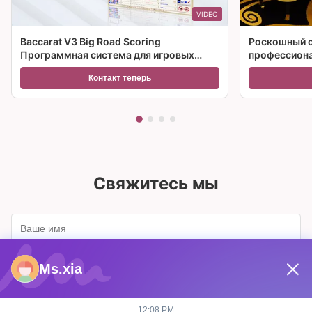
VIDEO
Baccarat V3 Big Road Scoring
Роскошный с
Программная система для игровых
профессиона
столов казино
казино
Контакт теперь
Свяжитесь мы
Ms.xia
12:08 PM