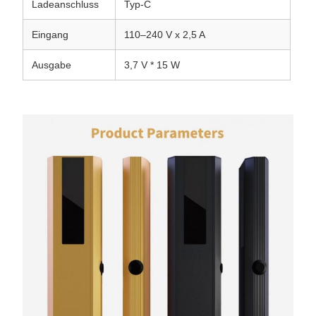
Ladeanschluss
Typ-C
Eingang
110–240 V x 2,5 A
Ausgabe
3,7 V * 15 W