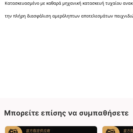
Κατασκευασμένο με καθαρά μηχανική κατασκευή τυχαίου ανακατ
την πλήρη διασφάλιση αμερόληπτων αποτελεσμάτων παιχνιδιών
Μπορείτε επίσης να συμπαθήσετε