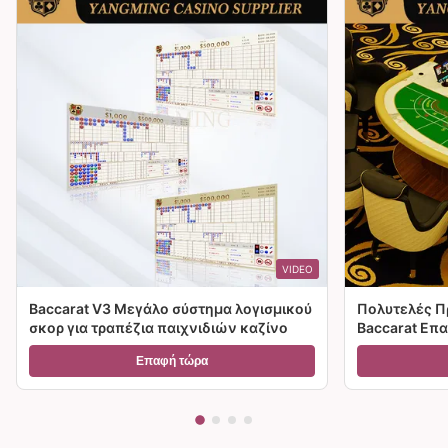
VIDEO
Baccarat V3 Μεγάλο σύστημα λογισμικού
Πολυτελές Π
σκορ για τραπέζια παιχνιδιών καζίνο
Baccarat Επ
Παιχνιδιών 
Επαφή τώρα