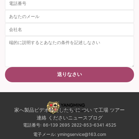
送りなさい
家へ
製品
ビデオ
わたしたち に つい て
工場 ツアー
連絡 ください
ニュース
ブログ
電話番号:
86-139 2695 2822-853-6341 4525
電子メール:
ymingservice@163.com