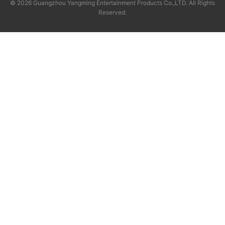
© 2026 Guangzhou Yangming Entertainment Products Co.,LTD. All Rights
Reserved.