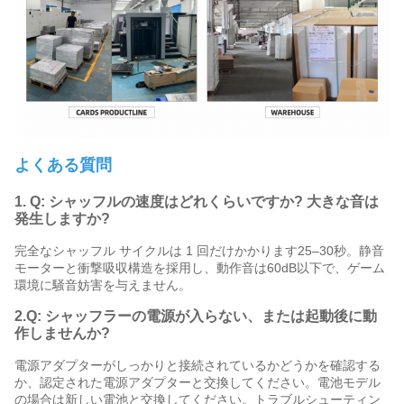
よくある質問
1.
Q: シャッフルの速度はどれくらいですか? 大きな音は
発生しますか?
完全なシャッフル サイクルは 1 回だけかかります
25
–
30
秒。静音
モーターと衝撃吸収構造を採用し、動作音は60dB以下で、ゲーム
環境に騒音妨害を与えません。
2.Q: シャッフラーの電源が入らない、または起動後に動
作しませんか?
電源アダプターがしっかりと接続されているかどうかを確認する
か、認定された電源アダプターと交換してください。電池モデル
の場合は新しい電池と交換してください。トラブルシューティン