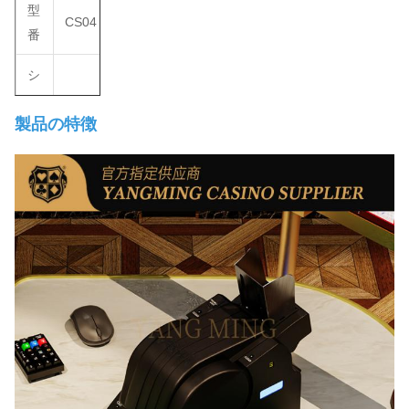
型
CS04
番
シ
ャ
製品の特徴
ッ
フ
デッキごとに 25
ル
～ 30 秒
タ
イ
ム
全自動スマートシ
名
ャッフル＆ディー
前
リングカードマシ
ン
電