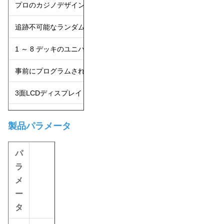
プロのカジノデザイン
公平性と効率性を確保す
追跡不可能なランダムシャッフル
完全にランダムであり、
1 ～ 8 デッキのユニバーサル容量
複数のゲームタイプに対応
事前にプログラムされたゲームモード
ブラックジャック、バカラ
3面LCDディスプレイ
操作が簡単な、明確に見
速いシャッフル速度
テーブルの回転率を高める
製品パラメータ
コンパクト＆省スペース
設置面積が小さく、プレ
パ
低騒音動作
静かな動作で快適なゲー
ラ
メ
詳細
学習と使用が簡単
新しいスタッフは、画面
ー
幅広い応用シナリオ
カジノ、クラブ、娯楽施
タ