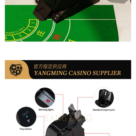
AC85-265V
圧
容
8 デッキの標準ポ
量
ーカー カード
色
黒
重
9.5kg
さ
力
100W
サ
イ
450×230×341mm
ズ
付
ブラックジャック
属
ポート、3 カード
品
ポーカー ポート