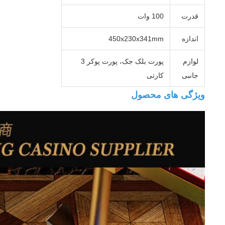
قدرت
100 وات
اندازه
450x230x341mm
لوازم
پورت بلک جک، پورت پوکر 3
جانبی
کارتی
ویژگی های محصول