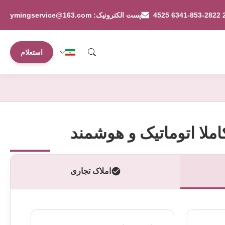
پست الکترونیک: ymingservice@163.com
استعلام
ملا اتوماتيک و هوشمند
املاک تجاری