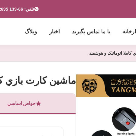
تلفن: 86-139 2695 2822-853-6341 4525
ارخانه
با ما تماس بگیرید
اخبار
وبلاگ
 کاملا اتوماتيک و هوشمند
ماشین کارت بازي کا
خواص اساسی