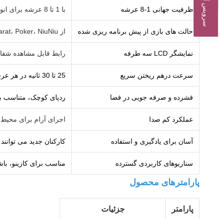
سرویس آنلاین
ظرفیت جهانی 1-8 عرشه
با 1 تا 8 عرشه برای انواع مختلف بازی کار می کند.
حالت های بازی از پیش برنامه ریزی شده
از Blackjack، Baccarat، Poker، NiuNiu و موارد دیگر پشتیبانی می کند.
نمایشگر LCD سه طرفه
رابط قابل مشاهده شفا
سرعت درهم ریختن سریع
25 تا 30 ثانیه در هر عرشه برای بهبود گردش جدول.
فشرده و صرفه جویی در فضا
ردپای کوچک، متناسب با
عملکرد کم صدا
اجرای آرام برای محیط 
آسان برای یادگیری و استفاده
کارکنان جدید می توانند
سناریوهای کاربردی گسترده
مناسب برای کازینو، با
پارامترهای محصول
پارامتر
جزئیات