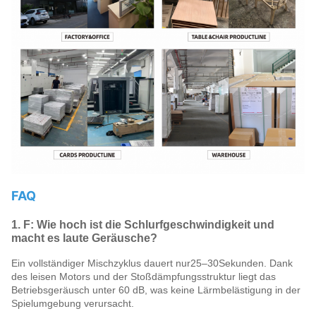
FAQ
1.
F: Wie hoch ist die Schlurfgeschwindigkeit und
macht es laute Geräusche?
Ein vollständiger Mischzyklus dauert nur
25
–
30
Sekunden. Dank
des leisen Motors und der Stoßdämpfungsstruktur liegt das
Betriebsgeräusch unter 60 dB, was keine Lärmbelästigung in der
Spielumgebung verursacht.