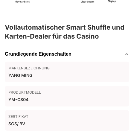
Vollautomatischer Smart Shuffle und
Karten-Dealer für das Casino
Grundlegende Eigenschaften
MARKENBEZEICHNUNG
YANG MING
PRODUKTMODELL
YM-CS04
ZERTIFIKAT
SGS/ BV