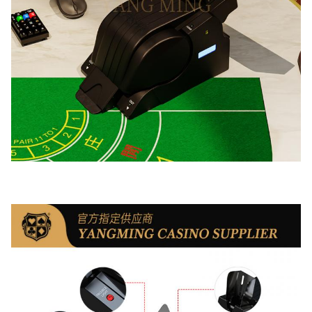
Gewicht
9,5 KG
Leistung
100W
Größe
450x230x341mm
Blackjack-Port, 3-
Zubehör
Karten-Poker-Port