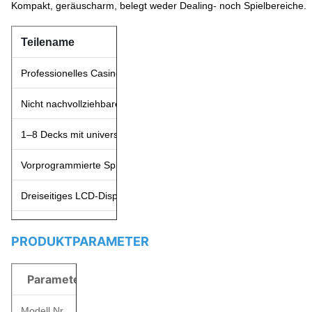
Kompakt, geräuscharm, belegt weder Dealing- noch Spielbereiche.
Teilename
Beschreibung
Professionelles Casino-Design
Entwickelt für Casi
Nicht nachvollziehbares zufälliges Mischen
Völlig zufällig und
1–8 Decks mit universeller Kapazität
Funktioniert mit 1 
Vorprogrammierte Spielmodi
Unterstützt Blackja
Dreiseitiges LCD-Display
Klar sichtbare Schn
Schnelle Mischgeschwindigkeit
25–30 Sekunden pr
PRODUKTPARAMETER
Kompakt und platzsparend
Geringer Platzbedar
Parameter
Einzelheiten
Geräuscharmer Betrieb
Leiser Lauf für e
Modell Nr.
CS04