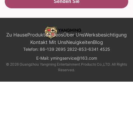
Senden Sie
Zu Hause
Produkte
Videos
Über Uns
Werksbesichtigung
Kontakt Mit Uns
Neuigkeiten
Blog
Telefon:
86-139 2695 2822-853-6341 4525
E-Mail:
ymingservice@163.com
© 2026 Guangzhou Yangming Entertainment Products Co.,LTD. All Rights
Reserved.