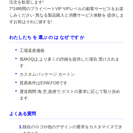
注文を歓迎します!
7*24時間のプライベートVIP VIPレベルの顧客サービスをお楽
しみください 異なる製品購入と消費サービス体験を 提供しま
すお前はそれに値する!
わたしたち を 選ぶ の は なぜ です か
工場直産価格
低MOQは,より多くの詳細を提供した場合,受け入れま
す.
カスタムパッケージ カートン
貿易条件はEXW,FOBです.
運送期間:海,空,急便で,ゲストの要求に応じて取り決め
ます.
よくある質問
独自のロゴや他のデザインの要求をカスタマイズでき