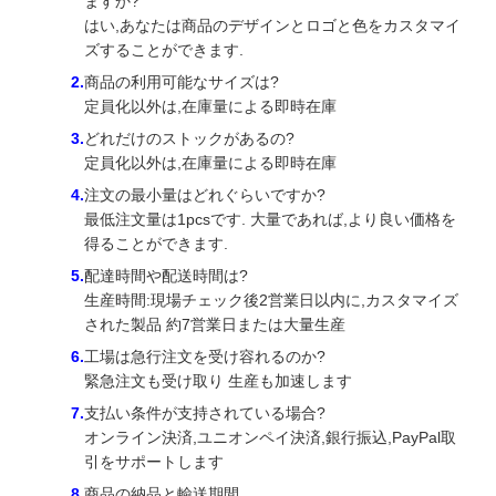
ますか?
はい,あなたは商品のデザインとロゴと色をカスタマイ
ズすることができます.
商品の利用可能なサイズは?
定員化以外は,在庫量による即時在庫
どれだけのストックがあるの?
定員化以外は,在庫量による即時在庫
注文の最小量はどれぐらいですか?
最低注文量は1pcsです. 大量であれば,より良い価格を
得ることができます.
配達時間や配送時間は?
生産時間:現場チェック後2営業日以内に,カスタマイズ
された製品 約7営業日または大量生産
工場は急行注文を受け容れるのか?
緊急注文も受け取り 生産も加速します
支払い条件が支持されている場合?
オンライン決済,ユニオンペイ決済,銀行振込,PayPal取
引をサポートします
商品の納品と輸送期間