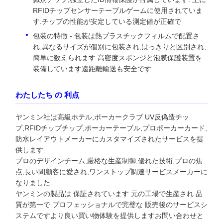
RFIDチップセンサーテーブルゲームに使用されていま
す.チップの性能が安定している測定値が正確で
包装の特徴 - 包装は熱プラスチックフィルムで配置さ
れ,異なるサイズが個別に包装され,はっきりと区別され,
簡単に数えられます.高密度スポンジと泡膜保護装置を
装備しています遠距離輸送も安全です
わたしたち の 利点
ヤンミン社は高級ホテル,ポーカークラブ UV反偽造チッ
プ,RFIDチップチップ,ポーカーテーブル,プロポーカーカード,
防水レイアウトメーカーにカスタマイズされたサービスを提
供します.
プロのデザインチーム,厳格な生産制御,優れた技術,プロの焦
点,長い間顧客に愛され,ワンストップ調達サービスメーカーに
なりました.
ヤンミンの製品は 保証されています 元の工場で生産され 品
質が第一で プロフェッショナルで完璧な 販売後のサービスシ
ステムですより良い買い物体験を提供しますお問い合わせと