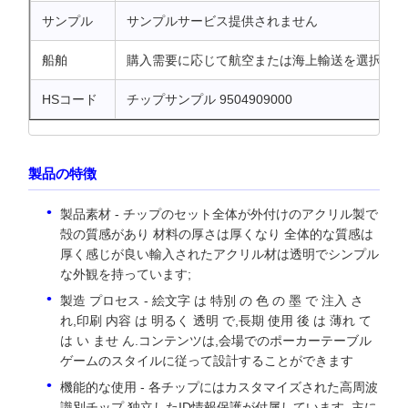
サンプル
サンプルサービス提供されません
船舶
購入需要に応じて航空または海上輸送を選択
HSコード
チップサンプル 9504909000
製品の特徴
製品素材 - チップのセット全体が外付けのアクリル製で
殻の質感があり 材料の厚さは厚くなり 全体的な質感は
厚く感じが良い輸入されたアクリル材は透明でシンプル
な外観を持っています;
製造 プロセス - 絵文字 は 特別 の 色 の 墨 で 注入 さ
れ,印刷 内容 は 明るく 透明 で,長期 使用 後 は 薄れ て
は い ませ ん.コンテンツは,会場でのポーカーテーブル
ゲームのスタイルに従って設計することができます
機能的な使用 - 各チップにはカスタマイズされた高周波
識別チップ,独立したID情報保護が付属しています. 主に