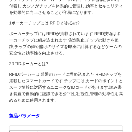
付着し,カジノがチップを体系的に管理し,効率とセキュリティ
を効果的に向上させることが容易になります.
1ポーカーチップには RFID があるの?
ポーカーチップにはRFIDが搭載されています RFID技術はポ
ーカーチップに組み込まれます 偽造防止,チップの動きを追
跡,チップの値や賭けのサイズを即座に計算するなどゲームの
安全性と効率性を向上させる.
2RFIDポーカーとは?
RFIDポーカーは,普通のカードに埋め込まれた RFIDチップを
搭載したスマートカードです.チップには,カードのポイントと
スーツ情報に対応するユニークなIDコードがあります.読み書
き装置で自動的に認識できる公平性,壮観性,管理の効率性を高
めるために使用されます.
製品パラメータ