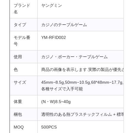
ブランド
ヤングミン
名
タイプ
カジノのテーブルゲーム
モデル番
YM-RFID002
号
使用
カジノ・ポーカー・テーブルゲーム
色
商品の画像を表示します.実際の製品が優先されま
サイズ
45mm−8.5g,50mm−10.5g,68*48mm−17.7g,81*
各種サイズで入手可能
体重
(N・W)8.5~40g
梱包
透明性のある熱プラスチックフィルム + 標準的
MOQ
500PCS