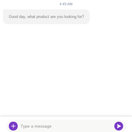
4:45 AM
Good day, what product are you looking for?
Wysłać
Do Domu
Produkty
Filmy
O Nas
Wycieczka Po Fabryce
Skontaktuj Się Z Nami
Nowości
Bloga
Tel:
86-139 2695 2822-853-6341 4525
E-mail:
ymingservice@163.com
© 2026 Guangzhou Yangming Entertainment Products Co.,LTD. All Rights
Reserved.