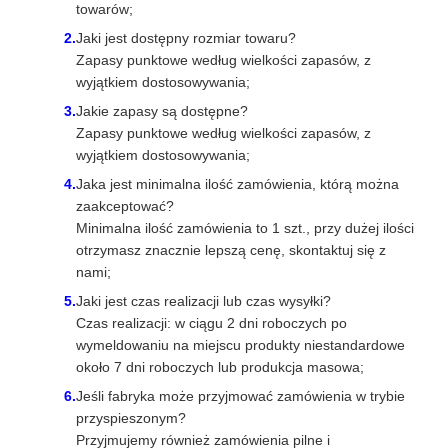
towarów;
Jaki jest dostępny rozmiar towaru?
Zapasy punktowe według wielkości zapasów, z
wyjątkiem dostosowywania;
Jakie zapasy są dostępne?
Zapasy punktowe według wielkości zapasów, z
wyjątkiem dostosowywania;
Jaka jest minimalna ilość zamówienia, którą można
zaakceptować?
Minimalna ilość zamówienia to 1 szt., przy dużej ilości
otrzymasz znacznie lepszą cenę, skontaktuj się z
nami;
Jaki jest czas realizacji lub czas wysyłki?
Czas realizacji: w ciągu 2 dni roboczych po
wymeldowaniu na miejscu produkty niestandardowe
około 7 dni roboczych lub produkcja masowa;
Jeśli fabryka może przyjmować zamówienia w trybie
przyspieszonym?
Przyjmujemy również zamówienia pilne i