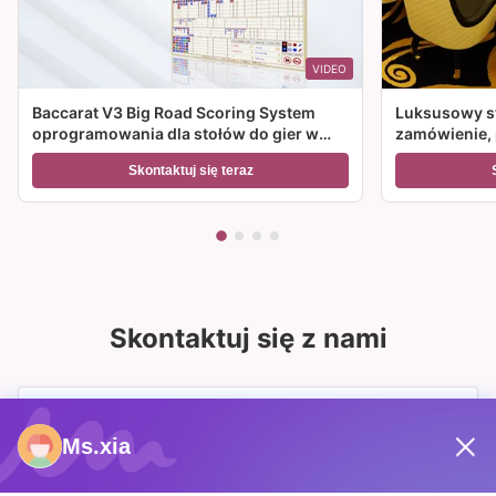
VIDEO
Baccarat V3 Big Road Scoring System
Luksusowy st
oprogramowania dla stołów do gier w
zamówienie, p
kasynie
w kasynie.
Skontaktuj się teraz
Skontaktuj się z nami
Ms.xia