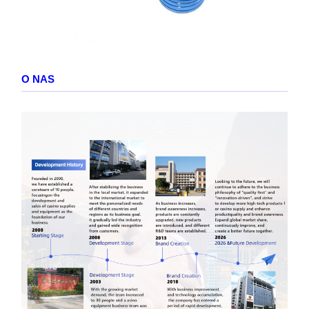
O NAS