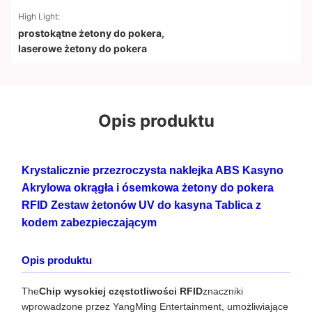
High Light:
prostokątne żetony do pokera
,
laserowe żetony do pokera
Opis produktu
Krystalicznie przezroczysta naklejka ABS Kasyno
Akrylowa okrągła i ósemkowa żetony do pokera
RFID Zestaw żetonów UV do kasyna Tablica z
kodem zabezpieczającym
Opis produktu
The
Chip wysokiej częstotliwości RFID
znaczniki
wprowadzone przez YangMing Entertainment, umożliwiające