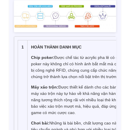
1
HOÀN THÀNH DANH MỤC
Chip poker:
Được chế tác từ acrylic pha lê có độ tro
poker này không chỉ có hình ảnh bắt mắt mà còn có th
bị công nghệ RFID, chúng cung cấp chức năng và bả
chúng trở thành lựa chọn nổi bật trên thị trường.
Máy xáo trộn:
Được thiết kế dành cho các bàn sòng 
máy xáo trộn này tự hào về khả năng vận hành thân t
năng tương thích rộng rãi với nhiều loại thẻ khác nh
bảo việc xáo trộn mượt mà, hiệu quả, đáp ứng nhu c
game có mức cược cao.
Chơi bài:
Những lá bài bền, chất lượng cao này được 
tiêu chuẩn ngành và phù hợp với nhiều loại trò chơi 