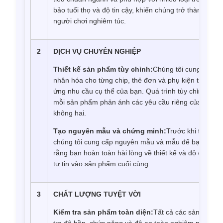
bảo tuổi thọ và độ tin cậy, khiến chúng trở thành lựa
người chơi nghiêm túc.
2
DỊCH VỤ CHUYÊN NGHIỆP
Thiết kế sản phẩm tùy chỉnh:
Chúng tôi cung cấp cá
nhân hóa cho từng chip, thẻ đơn và phụ kiện trò chơi
ứng nhu cầu cụ thể của bạn. Quá trình tùy chỉnh của
mỗi sản phẩm phản ánh các yêu cầu riêng của bạn, k
không hai.
Tạo nguyên mẫu và chứng minh:
Trước khi tiến hà
chúng tôi cung cấp nguyên mẫu và mẫu để bạn phê 
rằng bạn hoàn toàn hài lòng về thiết kế và độ chính 
tự tin vào sản phẩm cuối cùng.
3
CHẤT LƯỢNG TUYỆT VỜI
Kiểm tra sản phẩm toàn diện:
Tất cả các sản phẩm đ
tra độ bền, chức năng và độ an toàn nghiêm ngặt đ