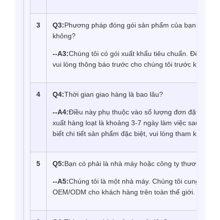
3
Q3
:
Phương pháp đóng gói sản phẩm của bạn là gì? Tô
không?
--
A3
:
Chúng tôi có gói xuất khẩu tiêu chuẩn. Để biết thê
vui lòng thông báo trước cho chúng tôi trước khi than
4
Q4
:
Thời gian giao hàng là bao lâu?
--
A4
:
Điều này phụ thuộc vào số lượng đơn đặt hàng.
xuất hàng loạt là khoảng 3-7 ngày làm việc sau khi 
biết chi tiết sản phẩm đặc biệt, vui lòng tham khảo dị
5
Q5
:
Bạn có phải là nhà máy hoặc công ty thương mại
--
A5
:
Chúng tôi là một nhà máy. Chúng tôi cung cấp tất
OEM/ODM cho khách hàng trên toàn thế giới.