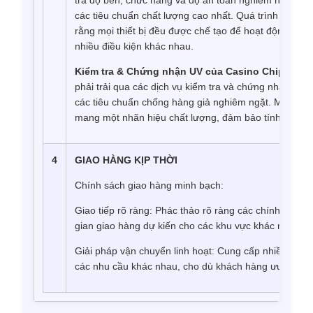
các tiêu chuẩn chất lượng cao nhất. Quá trình kiểm 
rằng mọi thiết bị đều được chế tạo để hoạt động bền b
nhiều điều kiện khác nhau.
Kiểm tra & Chứng nhận UV của Casino Chip:
Chip 
phải trải qua các dịch vụ kiểm tra và chứng nhận U
các tiêu chuẩn chống hàng giả nghiêm ngặt. Mỗi con
mang một nhãn hiệu chất lượng, đảm bảo tính xác th
4
GIAO HÀNG KỊP THỜI
Chính sách giao hàng minh bạch:
Giao tiếp rõ ràng: Phác thảo rõ ràng các chính sách 
gian giao hàng dự kiến ​​cho các khu vực khác nhau, t
Giải pháp vận chuyển linh hoạt: Cung cấp nhiều tùy 
các nhu cầu khác nhau, cho dù khách hàng ưu tiên tốc