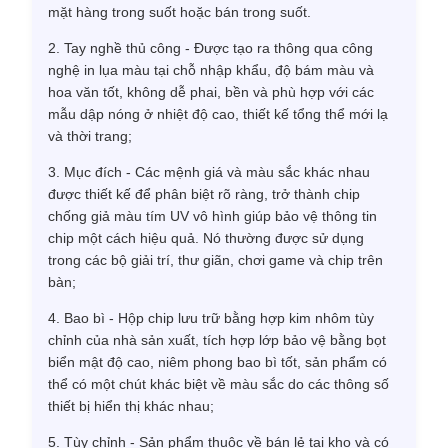
mặt hàng trong suốt hoặc bán trong suốt.
2. Tay nghề thủ công - Được tạo ra thông qua công
nghệ in lụa màu tại chỗ nhập khẩu, độ bám màu và
hoa văn tốt, không dễ phai, bền và phù hợp với các
mẫu dập nóng ở nhiệt độ cao, thiết kế tổng thể mới lạ
và thời trang;
3. Mục đích - Các mệnh giá và màu sắc khác nhau
được thiết kế để phân biệt rõ ràng, trở thành chip
chống giả màu tím UV vô hình giúp bảo vệ thông tin
chip một cách hiệu quả. Nó thường được sử dụng
trong các bộ giải trí, thư giãn, chơi game và chip trên
bàn;
4. Bao bì - Hộp chip lưu trữ bằng hợp kim nhôm tùy
chỉnh của nhà sản xuất, tích hợp lớp bảo vệ bằng bọt
biển mật độ cao, niêm phong bao bì tốt, sản phẩm có
thể có một chút khác biệt về màu sắc do các thông số
thiết bị hiển thị khác nhau;
5. Tùy chỉnh - Sản phẩm thuộc về bán lẻ tại kho và có