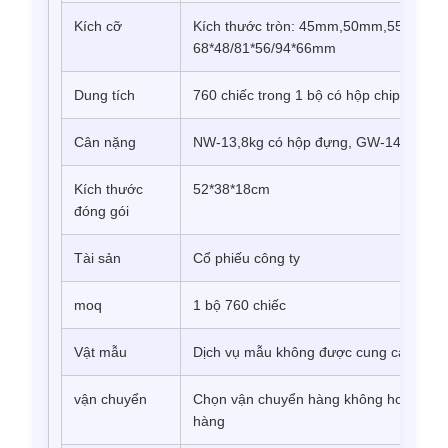
Kích cỡ
Kích thước tròn: 45mm,50mm,55mm, Kíc
68*48/81*56/94*66mm
Dung tích
760 chiếc trong 1 bộ có hộp chip hợp 
Cân nặng
NW-13,8kg có hộp đựng, GW-14,0kg có
Kích thước
52*38*18cm
đóng gói
Tài sản
Cổ phiếu công ty
moq
1 bộ 760 chiếc
Vật mẫu
Dịch vụ mẫu không được cung cấp
vận chuyển
Chọn vận chuyển hàng không hoặc đườ
hàng