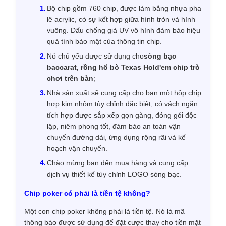
Bộ chip gồm 760 chip, được làm bằng nhựa pha
lê acrylic, có sự kết hợp giữa hình tròn và hình
vuông. Dấu chống giả UV vô hình đảm bảo hiệu
quả tính bảo mật của thông tin chip.
Nó chủ yếu được sử dụng cho
sòng bạc
baccarat, rồng hổ bò Texas Hold'em chip trò
chơi trên bàn
;
Nhà sản xuất sẽ cung cấp cho bạn một hộp chip
hợp kim nhôm tùy chỉnh đặc biệt, có vách ngăn
tích hợp được sắp xếp gọn gàng, đóng gói độc
lập, niêm phong tốt, đảm bảo an toàn vận
chuyển đường dài, ứng dụng rộng rãi và kế
hoạch vận chuyển.
Chào mừng bạn đến mua hàng và cung cấp
dịch vụ thiết kế tùy chỉnh LOGO sòng bạc.
Chip poker có phải là tiền tệ không?
Một con chip poker không phải là tiền tệ. Nó là mã
thông báo được sử dụng để đặt cược thay cho tiền mặt