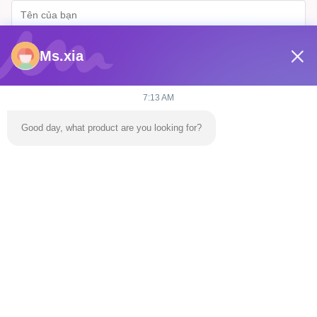
Ms.xia
7:13 AM
Good day, what product are you looking for?
Gửi
Nhà
Sản Phẩm
Video
Về Chúng Tôi
Chuyến Tham Quan Nhà Máy
Liên Hệ Với Chúng Tôi