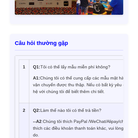
Câu hỏi thường gặp
1
Q1
:
Tôi có thể lấy mẫu miễn phí không?
A1
:
Chúng tôi có thể cung cấp các mẫu mặt hàng hiện
vận chuyển được thu thập. Nếu có bất kỳ yêu cầu mẫu 
hệ với chúng tôi để biết thêm chi tiết.
2
Q2
:
Làm thế nào tôi có thể trả tiền?
--
A2
:Chúng tôi thích PayPal /WeChat/Alipay/chuyển 
thích các điều khoản thanh toán khác, vui lòng liên hệ
do.