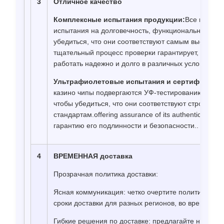
3
Отличное качество
Комплексные испытания продукции:
Все продук
испытания на долговечность, функциональность и 
убедиться, что они соответствуют самым высоким 
тщательный процесс проверки гарантирует, что ка
работать надежно и долго в различных условиях.
Ультрафиолетовые испытания и сертификация 
казино чипы подвергаются УФ-тестированию и се
чтобы убедиться, что они соответствуют строгим 
стандартам.offering assurance of its authenticity and
гарантию его подлинности и безопасности..
4
ВРЕМЕННАЯ доставка
Прозрачная политика доставки:
Ясная коммуникация: четко очертите политику дос
сроки доставки для разных регионов, во время про
Гибкие решения по доставке: предлагайте несколь