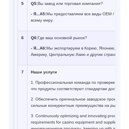
5
Q5
:
Вы завод или торговая компания?
- Я...
А5
:
Мы предоставляем все виды OEM / ODM ус
всему миру.
6
Q6
:
Где ваш основной рынок?
- Я...
А6
:
Мы экспортируем в Корею, Японию, Юго-В
Америку, Центральную Азию и другие страны.
7
Наши услуги
1. Профессиональная команда по проверке качеств
что продукты соответствуют стандартам доставки д
2. Обеспечить оригинальное заводское производст
сильные конкурентные преимущества на рынке п
3. Continuously optimizing and innovating products, ke
requirements for casino equipment and supplies;. 
инновационируя продукты, keeping up with internatio