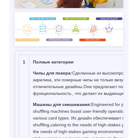
1
Полные категории
Чипы для покера:
Сделанные из высокопрозрачног
акрилика, эти покерные чипы не только визуально
отличительные дизайны.Они предлагают повышенн
функциональность., что делает их выдающимся вы
Машины для смешивания:
Engineered for professi
shuffling machines boast user-friendly operation and b
various card types. Их дизайн обеспечивает плавн
shuffling,catering to the needs of high-stakes gaming
the needs of high-stakes gaming environments. cateri