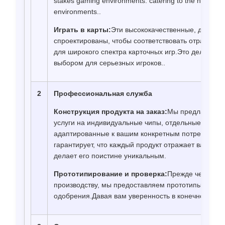
stakes gaming environments. catering to the needs o
environments..
Играть в карты:
Эти высококачественные, долгове
спроектированы, чтобы соответствовать отраслевы
для широкого спектра карточных игр.Это делает и
выбором для серьезных игроков..
2
Профессиональная служба
Конструкция продукта на заказ:
Мы предлагаем 
услуги на индивидуальные чипы, отдельные карты 
адаптированные к вашим конкретным потребностя
гарантирует, что каждый продукт отражает ваши ун
делает его поистине уникальным.
Прототипирование и проверка:
Прежде чем прис
производству, мы предоставляем прототипы и обр
одобрения.Давая вам уверенность в конечном прод