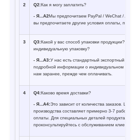
2
Q2
:
Как я могу заплатить?
- Я...
А2
Мы предпочитаем PayPal / WeChat / Alipay 
вы предпочитаете другие условия оплаты, пожалуйс
3
Q3
:
Какой у вас способ упаковки продукции? Могу л
индивидуальную упаковку?
- Я...
А3
:
У нас есть стандартный экспортный пакет.
подробной информации о индивидуальном пакете,
нам заранее, прежде чем оплачивать.
4
Q4
:
Каково время доставки?
- Я...
А4
:
Это зависит от количества заказов. Цикл д
производства составляет примерно 3-7 рабочих д
оплаты. Для специальных деталей продукта, пожал
проконсультируйтесь с обслуживанием клиентов.