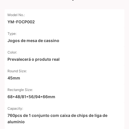
Model No.:
YM-FOCP002
Type:
Jogos de mesa de cassino
Color:
Prevalecerá o produto real
Round Size:
45mm
Rectangle Size:
68*48/81*56/94*66mm
Capacity:
760pcs de 1 conjunto com caixa de chips de liga de
alumínio