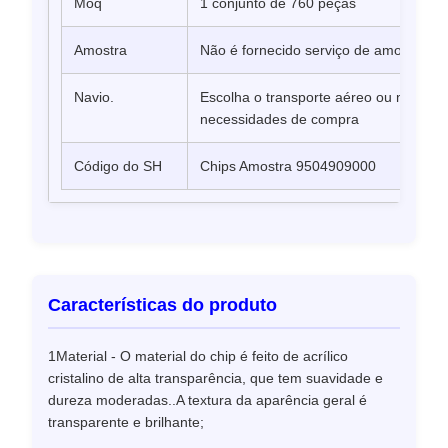
Moq
1 conjunto de 760 peças
Amostra
Não é fornecido serviço de amostra
Navio.
Escolha o transporte aéreo ou maríti
necessidades de compra
Código do SH
Chips Amostra 9504909000
Características do produto
1Material - O material do chip é feito de acrílico
cristalino de alta transparência, que tem suavidade e
dureza moderadas..A textura da aparência geral é
transparente e brilhante;