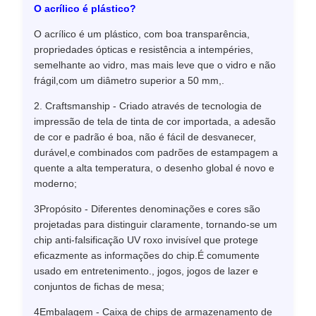
O acrílico é plástico?
O acrílico é um plástico, com boa transparência,
propriedades ópticas e resistência a intempéries,
semelhante ao vidro, mas mais leve que o vidro e não
frágil,com um diâmetro superior a 50 mm,.
2. Craftsmanship - Criado através de tecnologia de
impressão de tela de tinta de cor importada, a adesão
de cor e padrão é boa, não é fácil de desvanecer,
durável,e combinados com padrões de estampagem a
quente a alta temperatura, o desenho global é novo e
moderno;
3Propósito - Diferentes denominações e cores são
projetadas para distinguir claramente, tornando-se um
chip anti-falsificação UV roxo invisível que protege
eficazmente as informações do chip.É comumente
usado em entretenimento., jogos, jogos de lazer e
conjuntos de fichas de mesa;
4Embalagem - Caixa de chips de armazenamento de