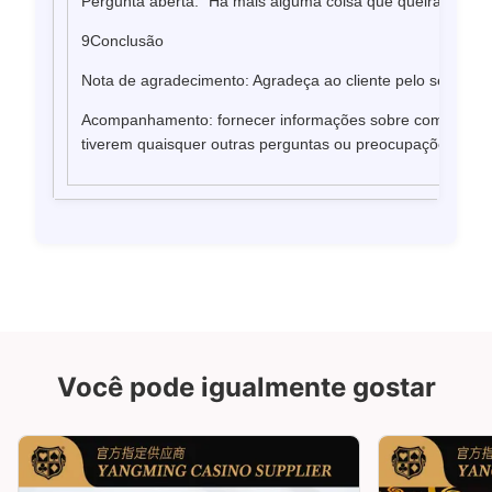
Pergunta aberta: "Há mais alguma coisa que queira partil
9Conclusão
Nota de agradecimento: Agradeça ao cliente pelo seu tem
Acompanhamento: fornecer informações sobre como pode
tiverem quaisquer outras perguntas ou preocupações.
Você pode igualmente gostar