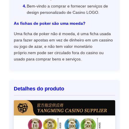
Bem-vindo a comprar e fornecer serviços de
design personalizado de Casino LOGO.
As fichas de poker são uma moeda?
Uma ficha de poker não é moeda, é uma ficha usada
para fazer apostas em vez de dinheiro em um cassino
ou jogo de azar, e não tem valor monetário
próprio.nem pode ser circulado fora do casino ou
usado para comprar bens e serviços.
Detalhes do produto