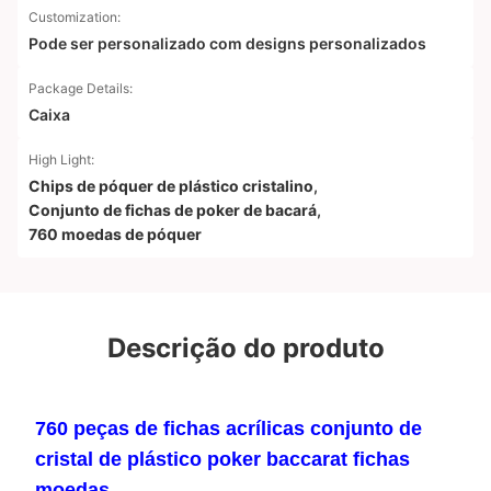
Customization:
Pode ser personalizado com designs personalizados
Package Details:
Caixa
High Light:
Chips de póquer de plástico cristalino
,
Conjunto de fichas de poker de bacará
,
760 moedas de póquer
Descrição do produto
760 peças de fichas acrílicas conjunto de
cristal de plástico poker baccarat fichas
moedas