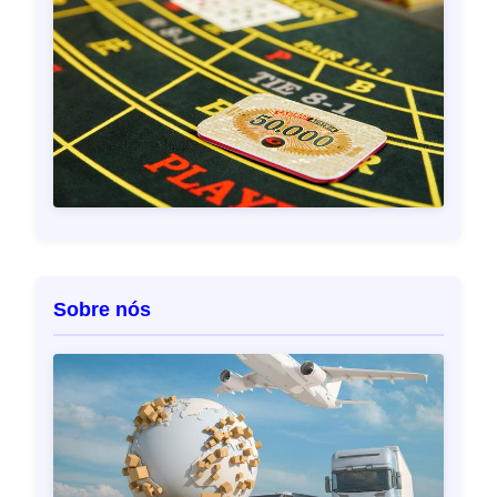
Sobre nós