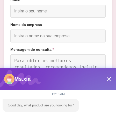
Nome da empresa
Mensagem de consulta
*
Ms.xia
Anexar arquivos
12:10 AM
Escolha arquivos
Good day, what product are you looking for?