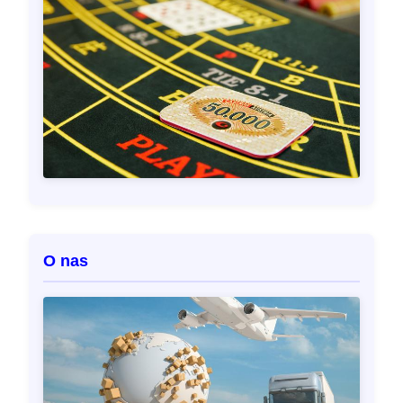
O nas