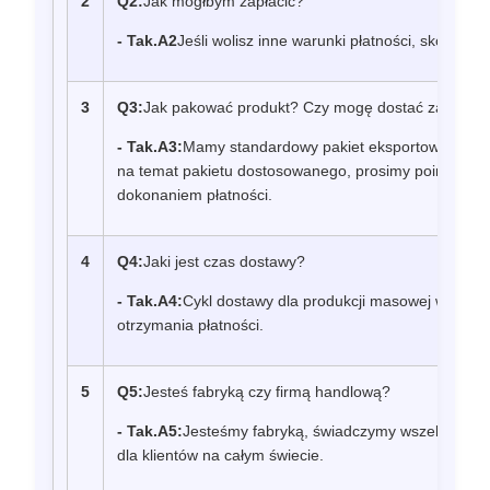
2
Q2
:
Jak mógłbym zapłacić?
- Tak.
A2
Jeśli wolisz inne warunki płatności, skontaktuj
3
Q3
:
Jak pakować produkt? Czy mogę dostać zamówio
- Tak.
A3
:
Mamy standardowy pakiet eksportowy. Aby 
na temat pakietu dostosowanego, prosimy poinformo
dokonaniem płatności.
4
Q4
:
Jaki jest czas dostawy?
- Tak.
A4
:
Cykl dostawy dla produkcji masowej wynosi 
otrzymania płatności.
5
Q5
:
Jesteś fabryką czy firmą handlową?
- Tak.
A5
:
Jesteśmy fabryką, świadczymy wszelkiego 
dla klientów na całym świecie.