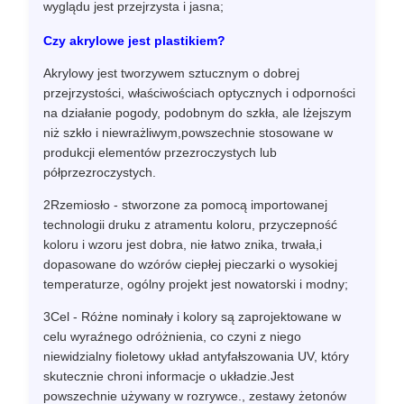
wyglądu jest przejrzysta i jasna;
Czy akrylowe jest plastikiem?
Akrylowy jest tworzywem sztucznym o dobrej
przejrzystości, właściwościach optycznych i odporności
na działanie pogody, podobnym do szkła, ale lżejszym
niż szkło i niewrażliwym,powszechnie stosowane w
produkcji elementów przezroczystych lub
półprzezroczystych.
2Rzemiosło - stworzone za pomocą importowanej
technologii druku z atramentu koloru, przyczepność
koloru i wzoru jest dobra, nie łatwo znika, trwała,i
dopasowane do wzórów ciepłej pieczarki o wysokiej
temperaturze, ogólny projekt jest nowatorski i modny;
3Cel - Różne nominały i kolory są zaprojektowane w
celu wyraźnego odróżnienia, co czyni z niego
niewidzialny fioletowy układ antyfałszowania UV, który
skutecznie chroni informacje o układzie.Jest
powszechnie używany w rozrywce., zestawy żetonów