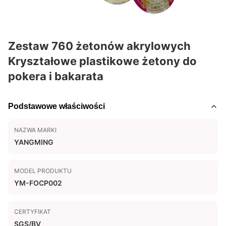
Zestaw 760 żetonów akrylowych
Kryształowe plastikowe żetony do
pokera i bakarata
Podstawowe właściwości
NAZWA MARKI
YANGMING
MODEL PRODUKTU
YM-FOCP002
CERTYFIKAT
SGS/BV