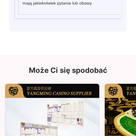
mają jakiekolwiek pytania lub obawy.
Może Ci się spodobać