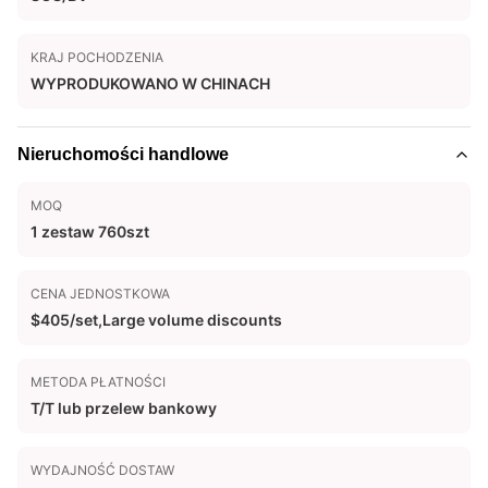
KRAJ POCHODZENIA
WYPRODUKOWANO W CHINACH
Nieruchomości handlowe
MOQ
1 zestaw 760szt
CENA JEDNOSTKOWA
$405/set,Large volume discounts
METODA PŁATNOŚCI
T/T lub przelew bankowy
WYDAJNOŚĆ DOSTAW