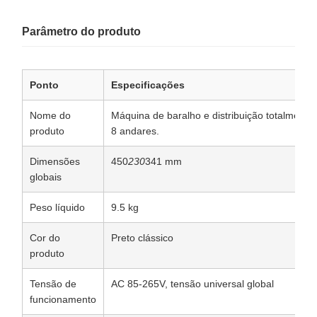
Parâmetro do produto
Ponto
Especificações
Nome do
Máquina de baralho e distribuição totalmente 
produto
8 andares.
Dimensões
450
230
341 mm
globais
Peso líquido
9.5 kg
Cor do
Preto clássico
produto
Tensão de
AC 85-265V, tensão universal global
funcionamento