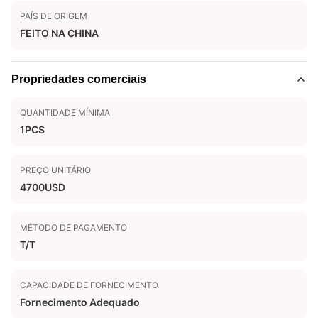
PAÍS DE ORIGEM
FEITO NA CHINA
Propriedades comerciais
QUANTIDADE MÍNIMA
1PCS
PREÇO UNITÁRIO
4700USD
MÉTODO DE PAGAMENTO
T/T
CAPACIDADE DE FORNECIMENTO
Fornecimento Adequado