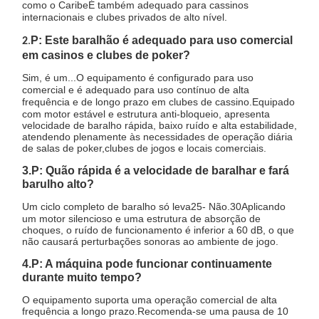
como o CaribeÉ também adequado para cassinos
internacionais e clubes privados de alto nível.
P: Este baralhão é adequado para uso comercial
2
.
em casinos e clubes de poker?
Sim, é um...
O equipamento é configurado para uso
comercial e é adequado para uso contínuo de alta
frequência e de longo prazo em clubes de cassino.
Equipado
com motor estável e estrutura anti-bloqueio, apresenta
velocidade de baralho rápida, baixo ruído e alta estabilidade,
atendendo plenamente às necessidades de operação diária
de salas de poker,clubes de jogos e locais comerciais.
3.
P: Quão rápida é a velocidade de baralhar e fará
barulho alto?
Um ciclo completo de baralho só leva
25
- Não.
30
Aplicando
um motor silencioso e uma estrutura de absorção de
choques, o ruído de funcionamento é inferior a 60 dB, o que
não causará perturbações sonoras ao ambiente de jogo.
4.
P: A máquina pode funcionar continuamente
durante muito tempo?
O equipamento suporta uma operação comercial de alta
frequência a longo prazo.Recomenda-se uma pausa de 10