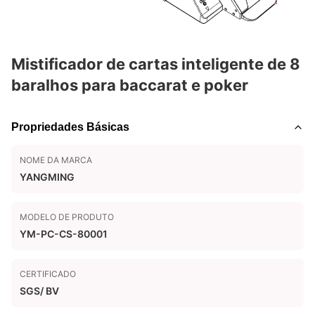
Mistificador de cartas inteligente de 8
baralhos para baccarat e poker
Propriedades Básicas
NOME DA MARCA
YANGMING
MODELO DE PRODUTO
YM-PC-CS-80001
CERTIFICADO
SGS/ BV