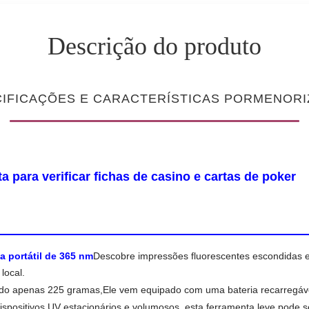
Descrição do produto
IFICAÇÕES E CARACTERÍSTICAS PORMENOR
 para verificar fichas de casino e cartas de poker
ta portátil de 365 nm
Descobre impressões fluorescentes escondidas 
local.
ndo apenas 225 gramas,Ele vem equipado com uma bateria recarregáve
ispositivos UV estacionários e volumosos, esta ferramenta leve pode 