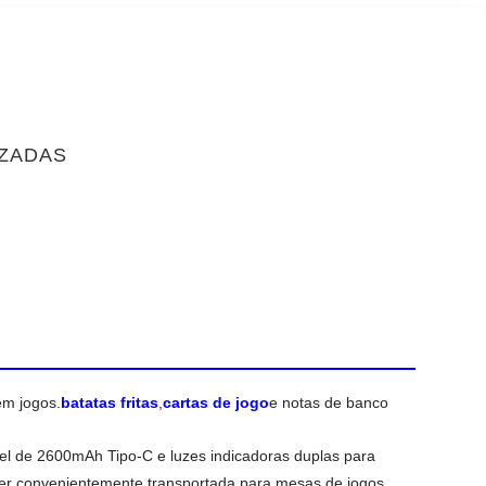
IZADAS
em jogos.
batatas fritas
,
cartas de jogo
e notas de banco
l de 2600mAh Tipo-C e luzes indicadoras duplas para
ser convenientemente transportada para mesas de jogos,