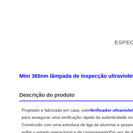
ESPEC
Mini 365nm lâmpada de inspecção ultravioleta
Descrição do produto
Projetado e fabricado em casa, este
Verificador ultraviole
para assegurar uma verificação rápida da autenticidade no 
Construído com uma estrutura de liga de alumínio e pesa
exibir o estado operacional e de carregamentoEm vez de d