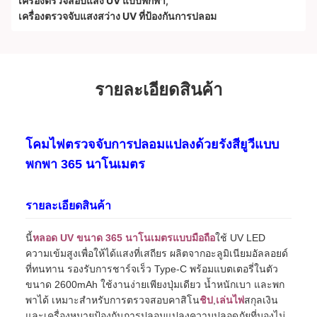
เครื่องตรวจสอบแสง UV แบบพกพา
,
เครื่องตรวจจับแสงสว่าง UV ที่ป้องกันการปลอม
รายละเอียดสินค้า
โคมไฟตรวจจับการปลอมแปลงด้วยรังสียูวีแบบ
พกพา 365 นาโนเมตร
รายละเอียดสินค้า
นี้
หลอด UV ขนาด 365 นาโนเมตรแบบมือถือ
ใช้ UV LED
ความเข้มสูงเพื่อให้ได้แสงที่เสถียร ผลิตจากอะลูมิเนียมอัลลอยด์
ที่ทนทาน รองรับการชาร์จเร็ว Type-C พร้อมแบตเตอรี่ในตัว
ขนาด 2600mAh ใช้งานง่ายเพียงปุ่มเดียว น้ำหนักเบา และพก
พาได้ เหมาะสำหรับการตรวจสอบคาสิโน
ชิป
,
เล่นไพ่
สกุลเงิน
และเครื่องหมายป้องกันการปลอมแปลงความปลอดภัยที่มองไม่