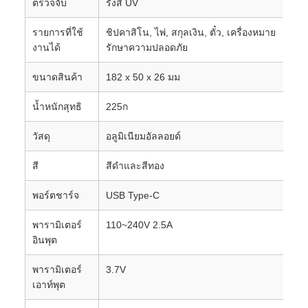
ตรวจจับ
รังสี UV
รายการที่ใช้
ชิปคาสิโน, ไพ่, สกุลเงิน, ตั๋ว, เครื่องหมาย
งานได้
รักษาความปลอดภัย
ขนาดสินค้า
182 x 50 x 26 มม
น้ำหนักสุทธิ
225ก
วัสดุ
อลูมิเนียมอัลลอยด์
สี
สีดำและสีทอง
พอร์ตชาร์จ
USB Type-C
พารามิเตอร์
110~240V 2.5A
อินพุต
พารามิเตอร์
3.7V
เอาท์พุต