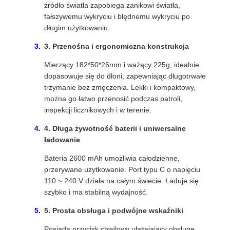
źródło światła zapobiega zanikowi światła,
fałszywemu wykryciu i błędnemu wykryciu po
długim użytkowaniu.
3. Przenośna i ergonomiczna konstrukcja
Mierzący 182*50*26mm i ważący 225g, idealnie
dopasowuje się do dłoni, zapewniając długotrwałe
trzymanie bez zmęczenia. Lekki i kompaktowy,
można go łatwo przenosić podczas patroli,
inspekcji licznikowych i w terenie.
4. Długa żywotność baterii i uniwersalne
ładowanie
Bateria 2600 mAh umożliwia całodzienne,
przerywane użytkowanie. Port typu C o napięciu
110 ~ 240 V działa na całym świecie. Ładuje się
szybko i ma stabilną wydajność.
5. Prosta obsługa i podwójne wskaźniki
Posiada przycisk chwilowy ułatwiający obsługę.