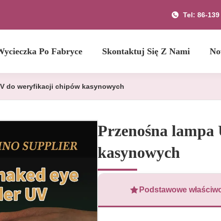
Tel: 86-13
Wycieczka Po Fabryce
Skontaktuj Się Z Nami
No
V do weryfikacji chipów kasynowych
Przenośna lampa 
kasynowych
Podstawowe właściwo