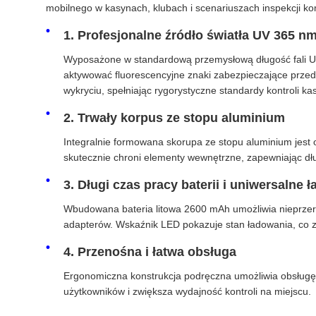
mobilnego w kasynach, klubach i scenariuszach inspekcji k
1. Profesjonalne źródło światła UV 365 n
Wyposażone w standardową przemysłową długość fali UV
aktywować fluorescencyjne znaki zabezpieczające przed 
wykryciu, spełniając rygorystyczne standardy kontroli ka
2. Trwały korpus ze stopu aluminium
Integralnie formowana skorupa ze stopu aluminium jest
skutecznie chroni elementy wewnętrzne, zapewniając dł
3. Długi czas pracy baterii i uniwersalne 
Wbudowana bateria litowa 2600 mAh umożliwia nieprze
adapterów. Wskaźnik LED pokazuje stan ładowania, co 
4. Przenośna i łatwa obsługa
Ergonomiczna konstrukcja podręczna umożliwia obsługę j
użytkowników i zwiększa wydajność kontroli na miejscu.