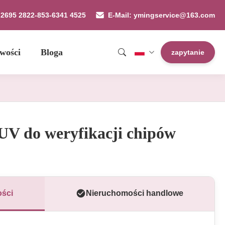
9 2695 2822-853-6341 4525
E-Mail: ymingservice@163.com
wości
Bloga
zapytanie
UV do weryfikacji chipów
ści
Nieruchomości handlowe