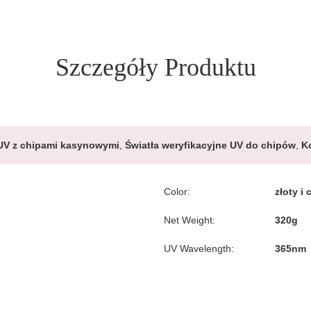
Szczegóły Produktu
UV z chipami kasynowymi
,
Światła weryfikacyjne UV do chipów
,
K
Color:
złoty i 
Net Weight:
320g
UV Wavelength:
365nm