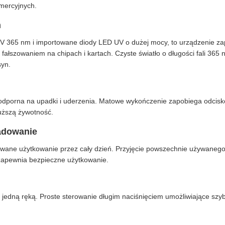
omercyjnych.
m
 365 nm i importowane diody LED UV o dużej mocy, to urządzenie zap
fałszowaniem na chipach i kartach. Czyste światło o długości fali 365
syn.
 odporna na upadki i uderzenia. Matowe wykończenie zapobiega odcisk
uższą żywotność.
ładowanie
rwane użytkowanie przez cały dzień. Przyjęcie powszechnie używane
zapewnia bezpieczne użytkowanie.
edną ręką. Proste sterowanie długim naciśnięciem umożliwiające szyb