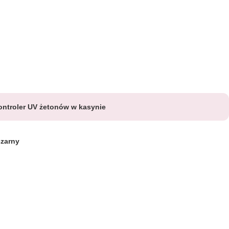
ontroler UV żetonów w kasynie
czarny