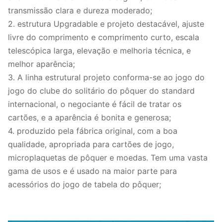
entrega
2. personalizado personalização-
transmissão clara e dureza moderado;
dentro de 5 dias de trabalho após
2. estrutura Upgradable e projeto destacável, ajuste
o pagamento.
livre do comprimento e comprimento curto, escala
3. termos do pagamento: EXW,
telescópica larga, elevação e melhoria técnica, e
preço de CORRENTE DE RELÓGIO
melhor aparência;
3. A linha estrutural projeto conforma-se ao jogo do
Pelo ar de DHL/FedEx/TNT/UPS
Transporte
jogo do clube do solitário do pôquer do standard
ou de frete de mar
internacional, o negociante é fácil de tratar os
cartões, e a aparência é bonita e generosa;
4. produzido pela fábrica original, com a boa
qualidade, apropriada para cartões de jogo,
microplaquetas de pôquer e moedas. Tem uma vasta
gama de usos e é usado na maior parte para
acessórios do jogo de tabela do pôquer;