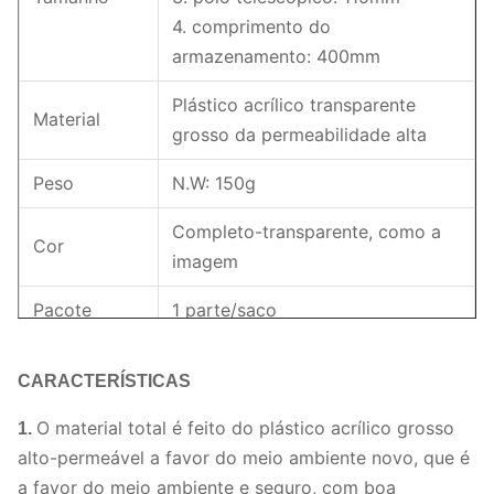
4. comprimento do
armazenamento: 400mm
Plástico acrílico transparente
Material
grosso da permeabilidade alta
Peso
N.W: 150g
Completo-transparente, como a
Cor
imagem
Pacote
1 parte/saco
1. Armazém estoque-dentro de 3
CARACTERÍSTICAS
dias de trabalho após o
pagamento;
O material total é feito do plástico acrílico grosso
1.
Pagamento: Banco
alto-permeável a favor do meio ambiente novo, que é
Prazo de
Transfer/TT/Paypal
a favor do meio ambiente e seguro, com boa